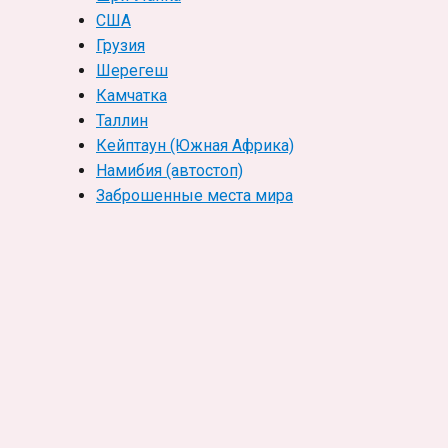
США
Грузия
Шерегеш
Камчатка
Таллин
Кейптаун (Южная Африка)
Намибия (автостоп)
Заброшенные места мира