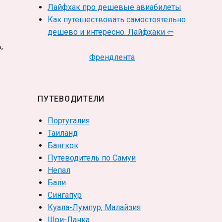
Лайфхак про дешевые авиабилеты
Как путешествовать самостоятельно
дешево и интересно. Лайфхаки ⇦
,
Френдлента
ПУТЕВОДИТЕЛИ
Португалия
Таиланд
Бангкок
Путеводитель по Самуи
Непал
Бали
Сингапур
Куала-Лумпур, Малайзия
Шри-Ланка