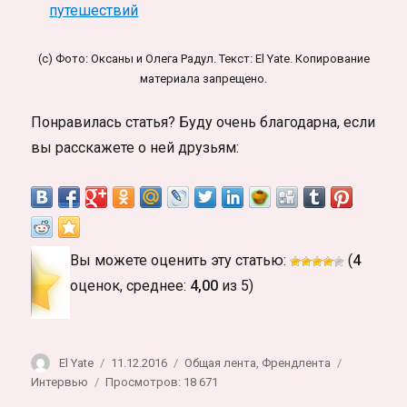
путешествий
(c) Фото: Оксаны и Олега Радул. Текст: El Yate. Копирование
материала запрещено.
Понравилась статья? Буду очень благодарна, если
вы расскажете о ней друзьям:
Вы можете оценить эту статью:
(
4
оценок, среднее:
4,00
из 5)
Автор
Опубликовано
Рубрики
Метки
El Yate
11.12.2016
Общая лента
,
Френдлента
Интервью
Просмотров: 18 671