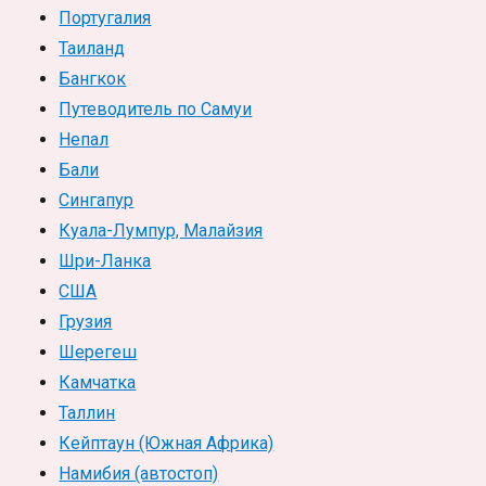
Португалия
Таиланд
Бангкок
Путеводитель по Самуи
Непал
Бали
Сингапур
Куала-Лумпур, Малайзия
Шри-Ланка
США
Грузия
Шерегеш
Камчатка
Таллин
Кейптаун (Южная Африка)
Намибия (автостоп)