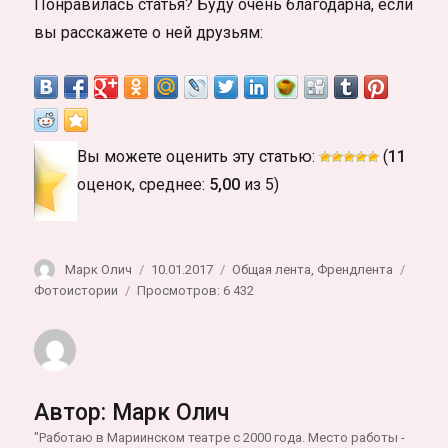
Понравилась статья? Буду очень благодарна, если
вы расскажете о ней друзьям:
Вы можете оценить эту статью:
(
11
оценок, среднее:
5,00
из 5)
Автор
Опубликовано
Рубрики
Метк
Марк Олич
10.01.2017
Общая лента
,
Френдлента
Фотоистории
Просмотров: 6 432
Автор:
Марк Олич
"Работаю в Мариинском театре с 2000 года. Место работы -