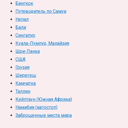
Бангкок
Путеводитель по Самуи
Непал
Бали
Сингапур
Куала-Лумпур, Малайзия
Шри-Ланка
США
Грузия
Шерегеш
Камчатка
Таллин
Кейптаун (Южная Африка)
Намибия (автостоп)
Заброшенные места мира