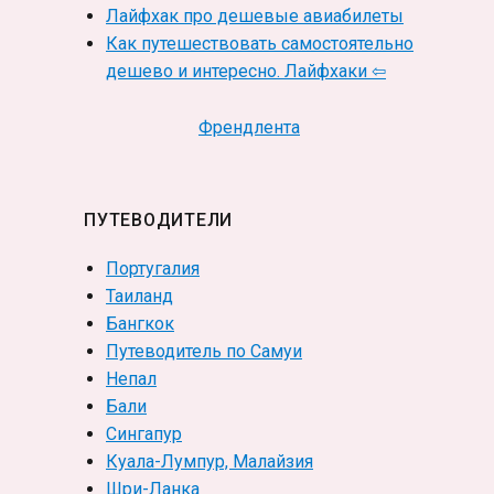
Лайфхак про дешевые авиабилеты
Как путешествовать самостоятельно
дешево и интересно. Лайфхаки ⇦
Френдлента
ПУТЕВОДИТЕЛИ
Португалия
Таиланд
Бангкок
Путеводитель по Самуи
Непал
Бали
Сингапур
Куала-Лумпур, Малайзия
Шри-Ланка