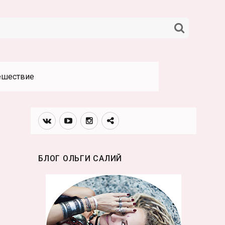
НАЙТИ
ешествие
Вконтакте
Youtube
Инстаграмм
Телеграм
канал
БЛОГ ОЛЬГИ САЛИЙ