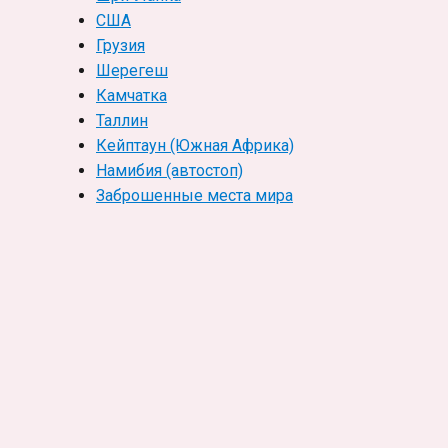
США
Грузия
Шерегеш
Камчатка
Таллин
Кейптаун (Южная Африка)
Намибия (автостоп)
Заброшенные места мира