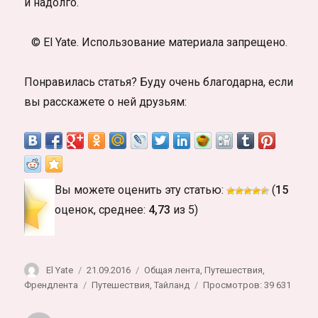
и надолго.
© El Yate. Использование материала запрещено.
Понравилась статья? Буду очень благодарна, если
вы расскажете о ней друзьям:
Вы можете оценить эту статью:
(
15
оценок, среднее:
4,73
из 5)
Автор
Опубликовано
Рубрики
El Yate
21.09.2016
Общая лента
,
Путешествия
,
Метки
Френдлента
Путешествия
,
Тайланд
Просмотров: 39 631