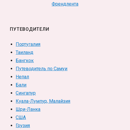
Френдлента
ПУТЕВОДИТЕЛИ
Португалия
Таиланд
Бангкок
Путеводитель по Самуи
Непал
Бали
Сингапур
Куала-Лумпур, Малайзия
Шри-Ланка
США
Грузия