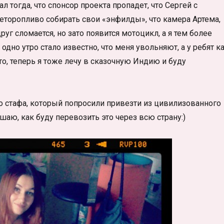
л тогда, что спонсор проекта пропадет, что Сергей с
неторопливо собирать свои «энфилды», что камера Артема,
уг сломается, но зато появится мотоцикл, а я тем более
 одно утро стало известно, что меня увольняют, а у ребят к
что, теперь я тоже лечу в сказочную Индию и буду
го стафа, который попросили привезти из цивилизованного
ю, как буду перевозить это через всю страну:)