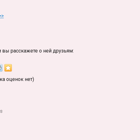
>>
и вы расскажете о ней друзьям:
ка оценок нет)
93