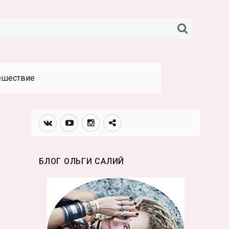
НАЙТИ
ешествие
Вконтакте
Youtube
Инстаграмм
Телеграм
канал
БЛОГ ОЛЬГИ САЛИЙ