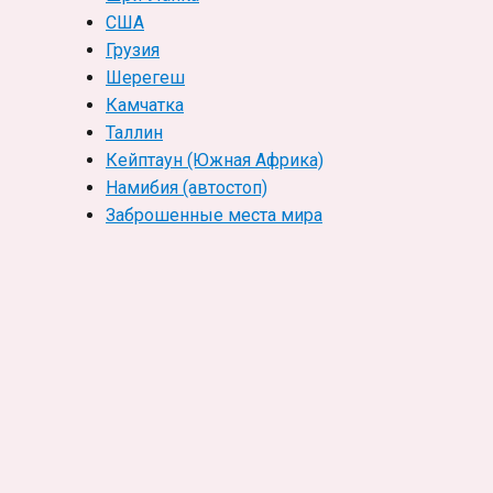
США
Грузия
Шерегеш
Камчатка
Таллин
Кейптаун (Южная Африка)
Намибия (автостоп)
Заброшенные места мира