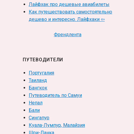
Лайфхак про дешевые авиабилеты
Как путешествовать самостоятельно
дешево и интересно. Лайфхаки ⇦
Френдлента
ПУТЕВОДИТЕЛИ
Португалия
Таиланд
Бангкок
Путеводитель по Самуи
Непал
Бали
Сингапур
Куала-Лумпур, Малайзия
Шри-Ланка