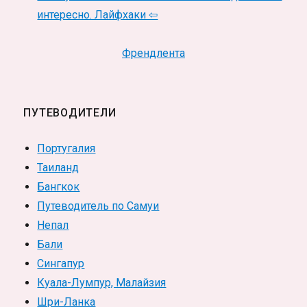
интересно. Лайфхаки ⇦
Френдлента
ПУТЕВОДИТЕЛИ
Португалия
Таиланд
Бангкок
Путеводитель по Самуи
Непал
Бали
Сингапур
Куала-Лумпур, Малайзия
Шри-Ланка