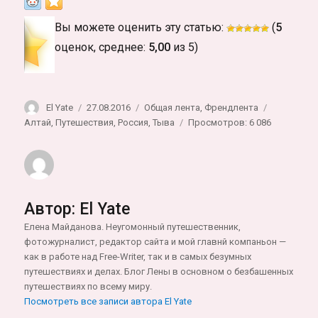
Вы можете оценить эту статью:
(
5
оценок, среднее:
5,00
из 5)
Автор
Опубликовано
Рубрики
Метки
El Yate
27.08.2016
Общая лента
,
Френдлента
Алтай
,
Путешествия
,
Россия
,
Тыва
Просмотров: 6 086
Автор:
El Yate
Елена Майданова. Неугомонный путешественник,
фотожурналист, редактор сайта и мой главнй компаньон —
как в работе над Free-Writer, так и в самых безумных
путешествиях и делах. Блог Лены в основном о безбашенных
путешествиях по всему миру.
Посмотреть все записи автора El Yate