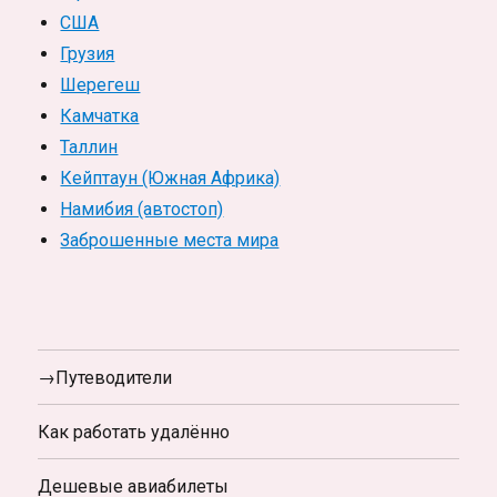
США
Грузия
Шерегеш
Камчатка
Таллин
Кейптаун (Южная Африка)
Намибия (автостоп)
Заброшенные места мира
→Путеводители
Как работать удалённо
Дешевые авиабилеты