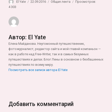
Автор
Опубликовано
Рубрики
El Yate
22.09.2016
Общая лента
Просмотров:
4 303
Автор:
El Yate
Елена Майданова. Неугомонный путешественник,
фотожурналист, редактор сайта и мой главнй компаньон —
как в работе над Free-Writer, так и в самых безумных
путешествиях и делах. Блог Лены в основном о безбашенных
путешествиях по всему миру.
Посмотреть все записи автора El Yate
Добавить комментарий