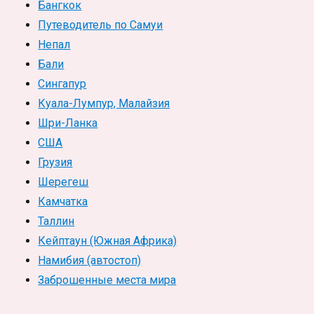
Бангкок
Путеводитель по Самуи
Непал
Бали
Сингапур
Куала-Лумпур, Малайзия
Шри-Ланка
США
Грузия
Шерегеш
Камчатка
Таллин
Кейптаун (Южная Африка)
Намибия (автостоп)
Заброшенные места мира