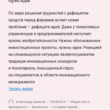
бригады
По мере решения трудностей с дефицитом
средств перед фирмами встает новая
проблема — дефицита идей. Даже у талантливых
управленцев и предпринимателей наступает
кризис изобретательности. Нужны обоснованные
инвестиционные проекты, нужны идеи. Реакцией
на сложившуюся ситуацию является развитие
традиции инновационных конкурсов
и технопарков, повышенный спрос
на специалистов в области инновационного
менеджмента.
«Генерация и оценка идей»
Читать далее
Автор
Опубликовано
Рубрики
Александр Шмаков
29.08.2016
Общая лента
,
Метки
к
Френдлента
Аналитика
6 комментариев