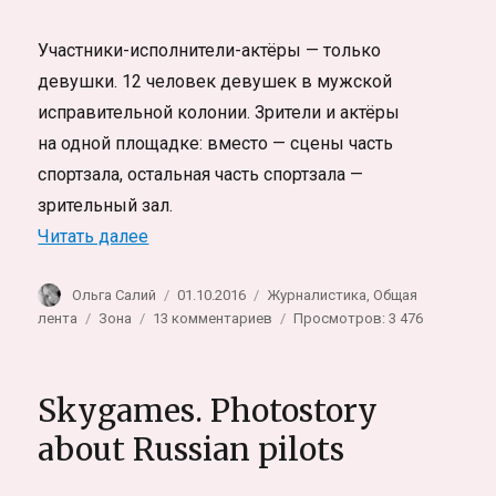
Участники-исполнители-актёры — только
девушки. 12 человек девушек в мужской
исправительной колонии. Зрители и актёры
на одной площадке: вместо — сцены часть
спортзала, остальная часть спортзала —
зрительный зал.
««Женские лица войны» в мужской испр
Читать далее
Автор
Опубликовано
Рубрики
Ольга Салий
01.10.2016
Журналистика
,
Общая
Метки
к
лента
Зона
13 комментариев
Просмотров: 3 476
записи
«Женские
лица
Skygames. Photostory
войны»
в
about Russian pilots
мужской
исправительной