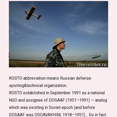
колонии
№3
Новосибирска.
Фоторассказ
ROSTO abbreviation means Russian defense
sporting&technical organization.
ROSTO established in September 1991 as a national
NGO and assignee of DOSAAF (1951–1991) — analog
which was existing in Soviet epoch (and before
DOSAAF was OSOAVAKHIM, 1918–1951)… So in fact