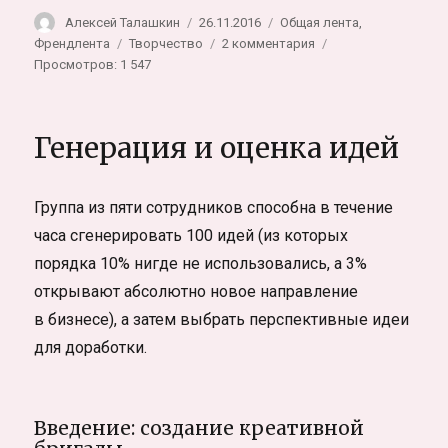
Автор
Опубликовано
Рубрики
Алексей Талашкин
26.11.2016
Общая лента
,
Метки
к
Френдлента
Творчество
2 комментария
записи
Просмотров: 1 547
Про
лагерь
Счастливое
Генерация и оценка идей
детство
и
как
Группа из пяти сотрудников способна в течение
я
научился
часа сгенерировать 100 идей (из которых
думать
порядка 10% нигде не использовались, а 3%
открывают абсолютно новое направление
в бизнесе), а затем выбрать перспективные идеи
для доработки.
Введение: создание креативной