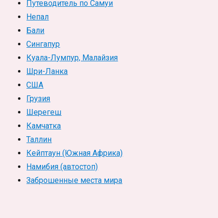
Путеводитель по Самуи
Непал
Бали
Сингапур
Куала-Лумпур, Малайзия
Шри-Ланка
США
Грузия
Шерегеш
Камчатка
Таллин
Кейптаун (Южная Африка)
Намибия (автостоп)
Заброшенные места мира