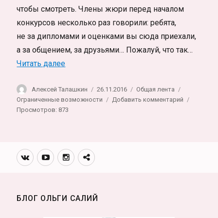
чтобы смотреть. Члены жюри перед началом
конкурсов несколько раз говорили: ребята,
не за дипломами и оценками вы сюда приехали,
а за общением, за друзьями… Пожалуй, что так…
«Про глухих. Заметки с фестиваля Студе
Читать далее
Автор
Опубликовано
Рубрики
Метки
Алексей Талашкин
26.11.2016
Общая лента
к
Ограниченные возможности
Добавить комментарий
записи
Просмотров: 873
Про
глухих.
Заметки
с
Вконтакте
Youtube
Инстаграмм
Телеграм
фестиваля
канал
Студенческ
Россия
БЛОГ ОЛЬГИ САЛИЙ