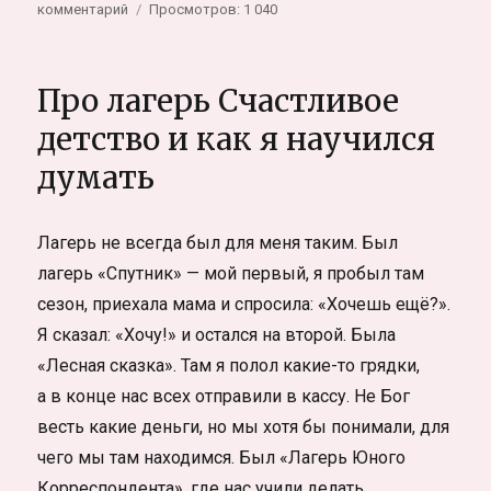
к
комментарий
Просмотров: 1 040
записи
Спектакль-
притча
Про лагерь Счастливое
«Бог
простит»
детство и как я научился
в
думать
Новосибирской
колонии
Лагерь не всегда был для меня таким. Был
лагерь «Спутник» — мой первый, я пробыл там
сезон, приехала мама и спросила: «Хочешь ещё?».
Я сказал: «Хочу!» и остался на второй. Была
«Лесная сказка». Там я полол какие-то грядки,
а в конце нас всех отправили в кассу. Не Бог
весть какие деньги, но мы хотя бы понимали, для
чего мы там находимся. Был «Лагерь Юного
Корреспондента», где нас учили делать