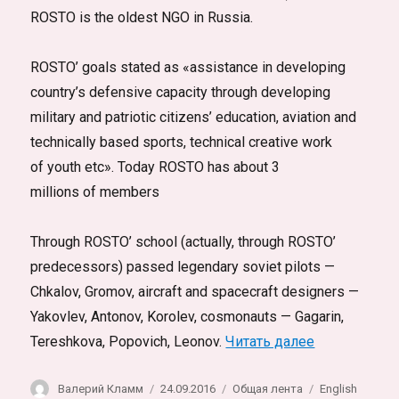
ROSTO is the oldest NGO in Russia.
ROSTO’ goals stated as «assistance in developing
country’s defensive capacity through developing
military and patriotic citizens’ education, aviation and
technically based sports, technical creative work
of youth etc». Today ROSTO has about 3
millions of members
Through ROSTO’ school (actually, through ROSTO’
predecessors) passed legendary soviet pilots —
Chkalov, Gromov, aircraft and spacecraft designers —
Yakovlev, Antonov, Korolev, cosmonauts — Gagarin,
«Skygames. P
Tereshkova, Popovich, Leonov.
Читать далее
Автор
Опубликовано
Рубрики
Метки
Валерий Кламм
24.09.2016
Общая лента
English