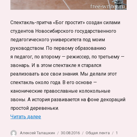
Спектакль-притча «Бог простит» создан силами
студентов Новосибирского государственного
педагогического университета под моим
руководством. По первому образованию
я педагог, по второму — режиссер, по третьему —
звонарь. И в этом спектакле я старался
реализовать все свои знания. Мы делали этот
спектакль около года. В его основе —
канонические православные колокольные
звоны. А история развивается на фоне декораций
простой деревеньки.
«Спектакль-притча «Бог простит» в Ново
Читать далее
Автор
Опубликовано
Рубрики
Алексей Талашкин
30.08.2016
Общая лента
1