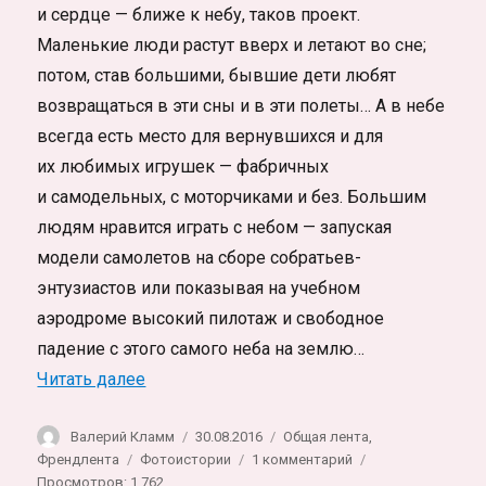
и сердце — ближе к небу, таков проект.
Маленькие люди растут вверх и летают во сне;
потом, став большими, бывшие дети любят
возвращаться в эти сны и в эти полеты… А в небе
всегда есть место для вернувшихся и для
их любимых игрушек — фабричных
и самодельных, с моторчиками и без. Большим
людям нравится играть с небом — запуская
модели самолетов на сборе собратьев-
энтузиастов или показывая на учебном
аэродроме высокий пилотаж и свободное
падение с этого самого неба на землю…
«Желание полёта»
Читать далее
Автор
Опубликовано
Рубрики
Валерий Кламм
30.08.2016
Общая лента
,
Метки
к
Френдлента
Фотоистории
1 комментарий
записи
Просмотров: 1 762