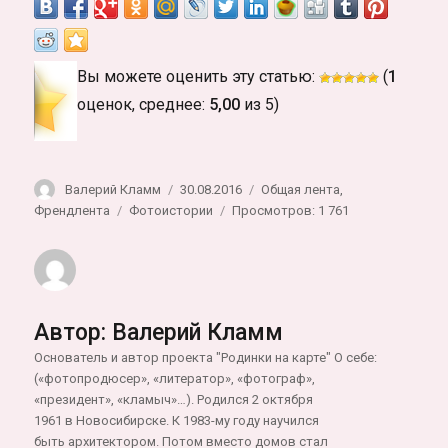
Вы можете оценить эту статью:
(
1
оценок, среднее:
5,00
из 5)
Автор
Опубликовано
Рубрики
Валерий Кламм
30.08.2016
Общая лента
,
Метки
Френдлента
Фотоистории
Просмотров: 1 761
Автор:
Валерий Кламм
Основатель и автор проекта "Родинки на карте" О себе:
(«фотопродюсер», «литератор», «фотограф»,
«президент», «кламыч»…). Родился 2 октября
1961 в Новосибирске. К 1983-му году научился
быть архитектором. Потом вместо домов стал