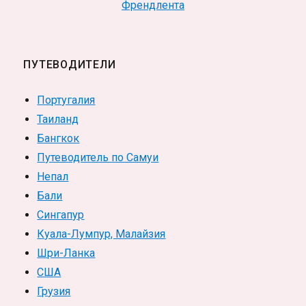
Френдлента
ПУТЕВОДИТЕЛИ
Португалия
Таиланд
Бангкок
Путеводитель по Самуи
Непал
Бали
Сингапур
Куала-Лумпур, Малайзия
Шри-Ланка
США
Грузия