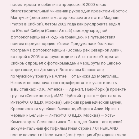
проектировать события и процессы. В 2000-м как
благотворительный чиновник руководил проектом «Восток
Магнума» (выставки и мастер-классы агентства Magnum
Photos в Сибири), летом 2002 года как рук.проекта ездил
по Южной Сибири (Саяно-Алтай) с международной
фотоэкспедицией «Люди на границах», из путешествия
привез первую порцию «баек». Придумалась большая
программа фотоэкспедиций «Восемь рек Северной Азии»,
которой с 2003 стал руководить в Агентстве «Открытая
Сибирь»; прошел с фотокомандами маршруты по Енисею
и притокам, по Иртышу в Восточном Казахстане,
по Чуйскому тракту на Алтае — от Бийска до Монголии…
Незаметно сам начал фотографировать и участвовать
в выставках: «О.К., America» — Apexart, Нью-Йорк (в проекте
группы «Синие носы»); «М52. Чуйский тракт» — фестиваль
ИнтерФОТО (ЦДХ, Москва), Бийский краеведческий музей,
Красноярская музейная биеннале; «Ворота Азии. Иртыш
Черный и Белый» — ИнтерФОТО (ЦДХ, Москва) — Усть-
Каменогорск-Семипалатинск-Павлодар-Омск… авторский
документальный фотофильм Иная страна / OTHERLAND
после показов в Норильске (конференция «Гражданин мира