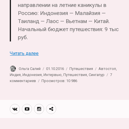
направлении на летние каникулы в
Россию: Индонезия — Малайзия —
Таиланд — Лаос — Вьетнам — Китай.
Начальный бюджет путешествия: 9 тыс
руб.
«Интервью с Ирой. Про кругосветное пу
Читать далее
Автор
Опубликовано
Рубрики
Метки
Ольга Салий
01.10.2016
Путешествия
Автостоп
,
Индия
,
Индонезия
,
Интервью
,
Путешествия
,
Сингапур
7
к
комментариев
Просмотров: 10 986
записи
Интервью
с
Ирой.
Вконтакте
Youtube
Инстаграмм
Телеграм
Про
канал
кругосветное
путешествие
без