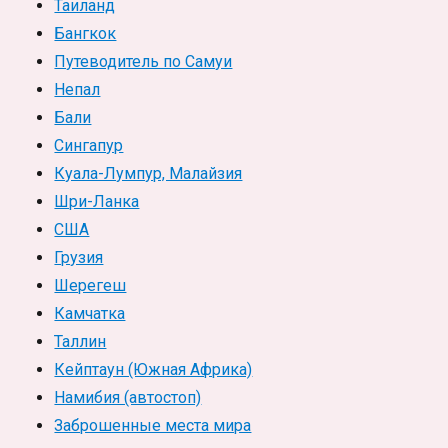
Таиланд
Бангкок
Путеводитель по Самуи
Непал
Бали
Сингапур
Куала-Лумпур, Малайзия
Шри-Ланка
США
Грузия
Шерегеш
Камчатка
Таллин
Кейптаун (Южная Африка)
Намибия (автостоп)
Заброшенные места мира