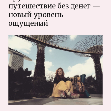
путешествие без денег —
на
автобусе
новый уровень
или
поезде
ощущений
самостоятельно