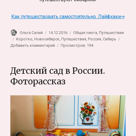
Как путешествовать самостоятельно. Лайфхаки⇒
Автор
Опубликовано
Рубрики
Ольга Салий
14.12.2016
Общая лента
,
Путешествия
Метки
Коротко
,
Новосибирск
,
Путешествия
,
Россия
,
Сибирь
к
Добавить комментарий
Просмотров: 194
записи
Сибирские
путешествия
Детский сад в России.
в
одной
Фоторассказ
фотографии