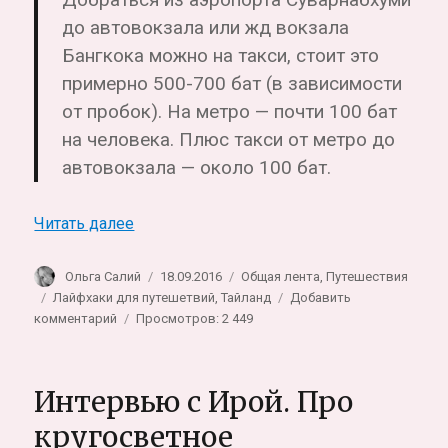
до автовокзала или жд вокзала
Бангкока можно
на такси
, стоит это
примерно 500-700 бат (в зависимости
от пробок).
На метро
— почти 100 бат
на человека. Плюс такси от метро до
автовокзала — около 100 бат.
«Добраться из Бангкока в ЧиангМай на а
Читать далее
Автор
Опубликовано
Рубрики
Ольга Салий
18.09.2016
Общая лента
,
Путешествия
Метки
Лайфхаки для путешетвий
,
Тайланд
Добавить
к
комментарий
Просмотров: 2 449
записи
Добраться
из
Интервью с Ирой. Про
Бангкока
в
кругосветное
ЧиангМай