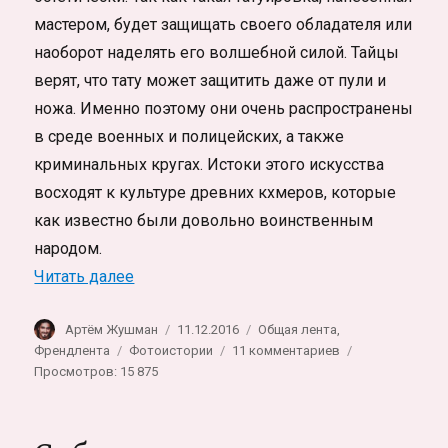
мастером, будет защищать своего обладателя или
наоборот наделять его волшебной силой. Тайцы
верят, что тату может защитить даже от пули и
ножа. Именно поэтому они очень распространены
в среде военных и полицейских, а также
криминальных кругах. Истоки этого искусства
восходят к культуре древних кхмеров, которые
как известно были довольно воинственным
народом.
«Фестиваль магических татуировок в Та
Читать далее
Автор
Опубликовано
Рубрики
Артём Жушман
11.12.2016
Общая лента
,
Метки
к
Френдлента
Фотоистории
11 комментариев
записи
Просмотров: 15 875
Фестиваль
магических
татуировок