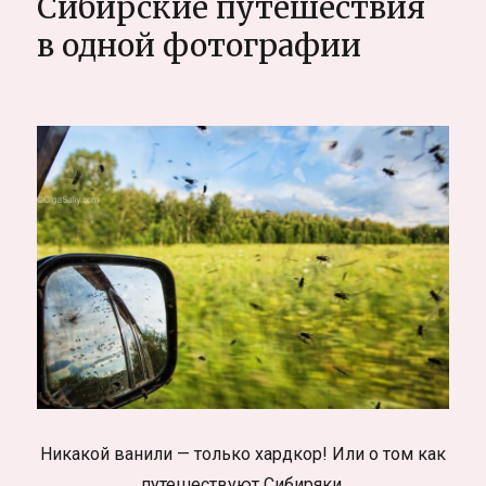
Сибирские путешествия
в
Таиланде
в одной фотографии
Никакой ванили — только хардкор! Или о том как
путешествуют Сибиряки.