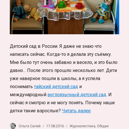
Детский сад в России. Я даже не знаю что
написать сейчас. Когда-то я делала эту съёмку.
Мне было тут очень забавно и весело, и это было
давно… После этого прошло несколько лет. Дети
уже наверное пошли в школы, а я успела
поснимать
тайский детский сад
и
международный
англоязычный детский сад
. И
сейчас я смотрю и не могу понять. Почему наши
«Детский сад в Р
детки такие взрослые?
Читать далее
Автор
Опубликовано
Рубрики
Ольга Салий
17.08.2016
Журналистика
,
Общая