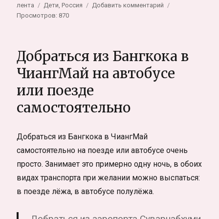
Метки
к
лента
Дети
,
Россия
Добавить комментарий
записи
Просмотров: 870
Детский
сад
в
Добраться из Бангкока в
России.
Фоторассказ
ЧиангМай на автобусе
или поезде
самостоятельно
Добраться из Бангкока в ЧиангМай
самостоятельно на поезде или автобусе очень
просто. Занимает это примерно одну ночь, в обоих
видах транспорта при желании можно выспаться:
в поезде лёжа, в автобусе полулёжа.
Добраться из аэропорта Суварнабхуми