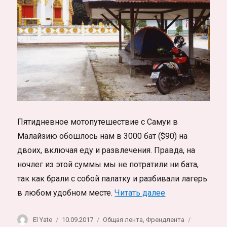
Пятидневное мотопутешествие с Самуи в
Малайзию обошлось нам в 3000 бат ($90) на
двоих, включая еду и развлечения. Правда, на
ночлег из этой суммы мы не потратили ни бата,
так как брали с собой палатку и разбивали лагерь
«Самый дешевый
в любом удобном месте.
Читать далее
Автор
Опубликовано
Рубрики
Метки
El Yate
10.09.2017
Общая лента
,
Френдлента