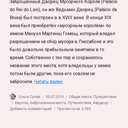
Заброшенный Дворец Мусорного Короля (Palácio
do Rei do Lixo), он же Ведьмин Дворец (Palácio da
Bruxa) был построен в в XVIII веке. В конце XIX
века был приобретён «мусорным королём» по
имени Мануэл Мартинш Гомеш, который владел
разрешением на сбор мусора в Лиссабоне и это
было довольно прибыльным занятием в то
время. Собственно с тех пор и сохранилось
название этого места, хотя владельцы у замка
потом были другие, пока его совсем не
«Заброшеный дворец мусорного
забросили.
Читать далее
Автор
Опубликовано
Рубрики
Ольга Салий
05.07.2019
Общая лента
,
Путешествия
Метки
Европа
,
Заброшенные места
,
Путешествия
,
Хардкор
к
Добавить комментарий
Просмотров: 2 535
записи
Заброшеный
дворец