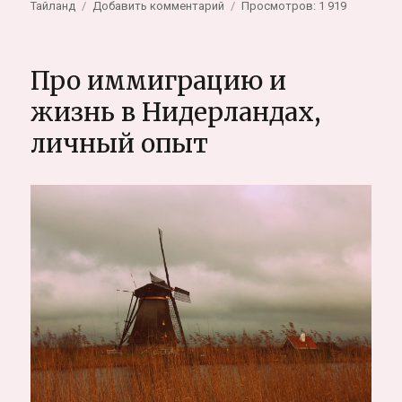
к
Тайланд
Добавить комментарий
Просмотров: 1 919
записи
Самый
дешевый
Про иммиграцию и
виза-
ран
жизнь в Нидерландах,
Самуи
личный опыт
—
Пенанг
(Малайзия)
на
байке,
$100
на
двоих