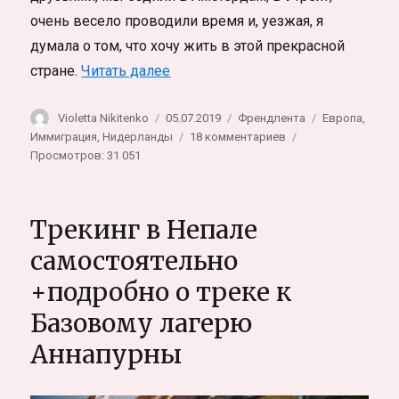
очень весело проводили время и, уезжая, я
думала о том, что хочу жить в этой прекрасной
«Про иммиграцию и жизнь в Нид
стране.
Читать далее
Автор
Опубликовано
Рубрики
Метки
Violetta Nikitenko
05.07.2019
Френдлента
Европа
,
к
Иммиграция
,
Нидерланды
18 комментариев
записи
Просмотров: 31 051
Про
иммиграцию
и
Трекинг в Непале
жизнь
в
самостоятельно
Нидерландах,
+подробно о треке к
личный
опыт
Базовому лагерю
Аннапурны