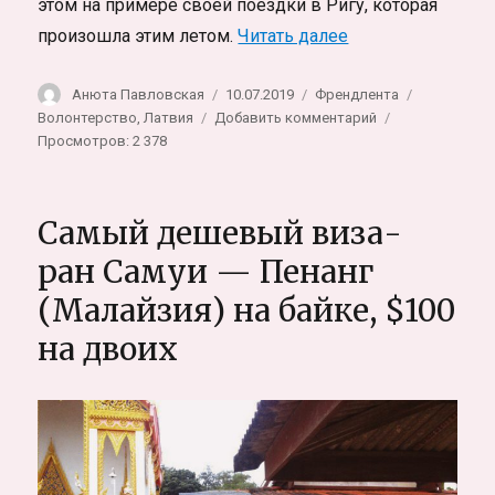
этом на примере своей поездки в Ригу, которая
«Латвия, Рига. Ж
произошла этим летом.
Читать далее
Автор
Опубликовано
Рубрики
Метки
Анюта Павловская
10.07.2019
Френдлента
к
Волонтерство
,
Латвия
Добавить комментарий
записи
Просмотров: 2 378
Латвия,
Рига.
Жизнь
Самый дешевый виза-
и
путешествия
ран Самуи — Пенанг
за
(Малайзия) на байке, $100
50
евро
на двоих
в
неделю,
личный
опыт