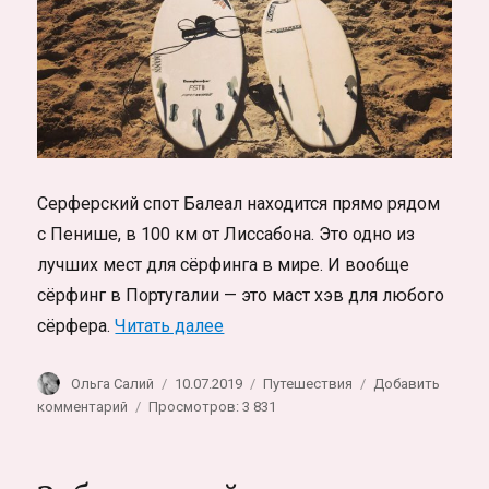
Серферский спот Балеал находится прямо рядом
с Пенише, в 100 км от Лиссабона. Это одно из
лучших мест для сёрфинга в мире. И вообще
сёрфинг в Португалии — это маст хэв для любого
«Пениш, Балеал, рай для серфе
сёрфера.
Читать далее
Автор
Опубликовано
Рубрики
Ольга Салий
10.07.2019
Путешествия
Добавить
к
комментарий
Просмотров: 3 831
записи
Пениш,
Балеал,