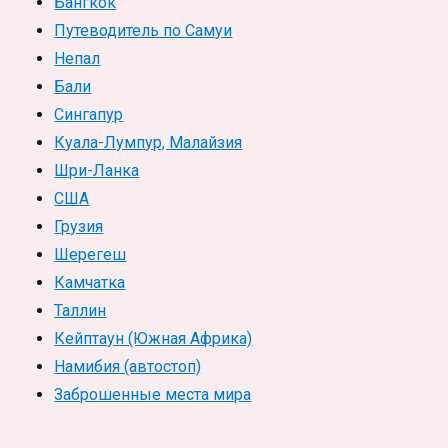
Бангкок
Путеводитель по Самуи
Непал
Бали
Сингапур
Куала-Лумпур, Малайзия
Шри-Ланка
США
Грузия
Шерегеш
Камчатка
Таллин
Кейптаун (Южная Африка)
Намибия (автостоп)
Заброшенные места мира