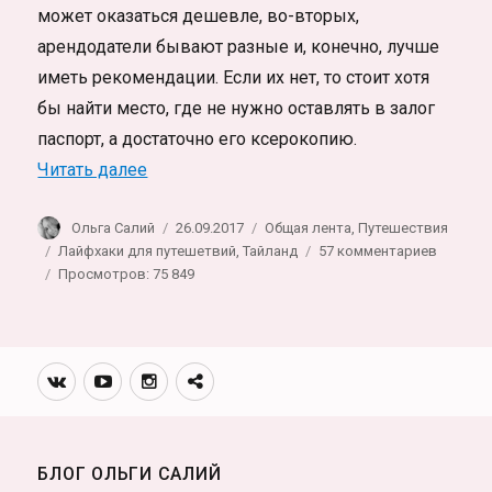
может оказаться дешевле, во-вторых,
арендодатели бывают разные и, конечно, лучше
иметь рекомендации. Если их нет, то стоит хотя
бы найти место, где не нужно оставлять в залог
паспорт, а достаточно его ксерокопию.
«Байк в Тайланде. Особенности вождени
Читать далее
Автор
Опубликовано
Рубрики
Ольга Салий
26.09.2017
Общая лента
,
Путешествия
Метки
к
Лайфхаки для путешетвий
,
Тайланд
57 комментариев
записи
Просмотров: 75 849
Байк
в
Тайланд
Особен
Вконтакте
Youtube
Инстаграмм
Телеграм
вожден
канал
причин
аварий
и
БЛОГ ОЛЬГИ САЛИЙ
ПДД