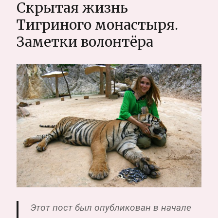
Скрытая жизнь
мусорного
короля,
Тигриного монастыря.
Лиссабон.
Заметки волонтёра
Palácio
do
Rei
do
Lixo
Этот пост был опубликован в начале