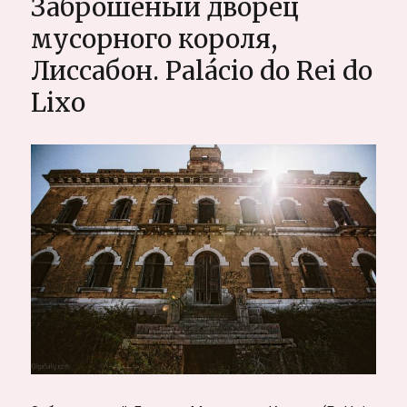
Заброшеный дворец
рай
для
мусорного короля,
серферов
Лиссабон. Palácio do Rei do
в
Португалии
Lixo