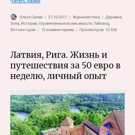
«Лагеря беженцев в Таиланде. Про люде
Читать далее
Автор
Опубликовано
Рубрики
Метки
Ольга Салий
27.10.2017
Журналистика
Деревня
,
Зона
,
Истории
,
Ограниченные возможности
,
Тайланд
,
к
Фотоистории
12 комментариев
Просмотров: 12 656
записи
Лагеря
беженцев
Латвия, Рига. Жизнь и
в
Таиланде.
путешествия за 50 евро в
Про
неделю, личный опыт
людей
без
гражданства