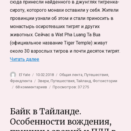
сюда принесли найденного в джунглях тигренка-
сироту, которого монахи оставили у себя. Жители
провинции узнали об этом и стали приносить в
монастырь осиротевших тигрят и других
животных. Сейчас в Wat Pha Luang Ta Buа
(официальное название Tiger Temple) живут
около 30 взрослых тигров и почти десяток тигрят.
«Скрытая жизнь Тигриного монастыря. З
Читать далее
Автор
Опубликовано
Рубрики
El Yate
10.02.2018
Общая лента
,
Путешествия
,
Метки
Френдлента
Звери
,
Путешествия
,
Тайланд
,
Фотоистории
к
68 комментариев
Просмотров: 37 275
записи
Скрытая
жизнь
Байк в Тайланде.
Тигриного
монастыря.
Особенности вождения,
Заметки
волонтёра