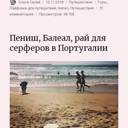
Автор
Опубликовано
Рубрики
Метки
Ольга Салий
13.11.2018
Путешествия
Горы
,
Лайфхаки для путешетвий
,
Непал
,
Путешествия
72
к
комментария
Просмотров: 38 703
записи
Трекинг
в
Пениш, Балеал, рай для
Непале
самостоятельно
серферов в Португалии
+подробно
о
треке
к
Базовому
лагерю
Аннапурны