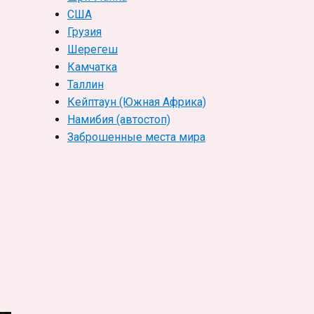
США
Грузия
Шерегеш
Камчатка
Таллин
Кейптаун (Южная Африка)
Намибия (автостоп)
Заброшенные места мира
еезд, иммиграция на Кипр: личный опыт, плюсы и минусы»