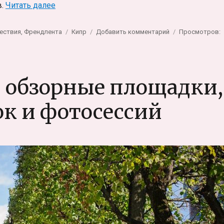
«Зимовка на Кипре»
в.
Читать далее
Метки
к
ествия
,
Френдлента
Кипр
Добавить комментарий
Просмотров:
записи
Зимовка
на
Кипре
 обзорные площадки,
ок и фотосессий