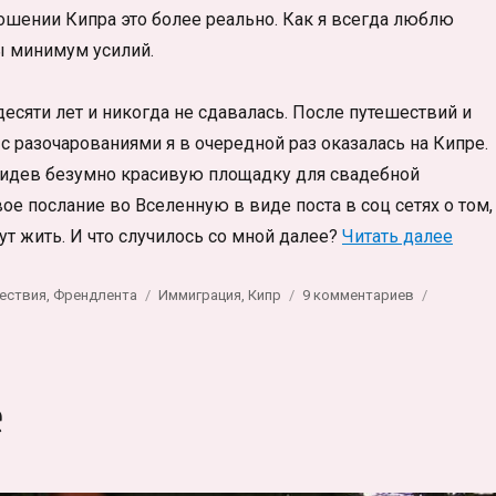
ошении Кипра это более реально. Как я всегда люблю
бы минимум усилий.
десяти лет и никогда не сдавалась. После путешествий и
с разочарованиями я в очередной раз оказалась на Кипре.
видев безумно красивую площадку для свадебной
ое послание во Вселенную в виде поста в соц сетях о том,
«Пер
ут жить. И что случилось со мной далее?
Читать далее
Метки
к
ествия
,
Френдлента
Иммиграция
,
Кипр
9 комментариев
записи
Переезд,
иммиграция
на
е
Кипр:
личный
опыт,
плюсы