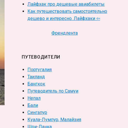
Лайфхак про дешевые авиабилеты
Как путешествовать самостоятельно
дешево и интересно. Лайфхаки ⇦
Френдлента
ПУТЕВОДИТЕЛИ
Португалия
Таиланд
Бангкок
Путеводитель по Самуи
Непал
Бали
Сингапур
Куала-Лумпур, Малайзия
Шри-Ланка