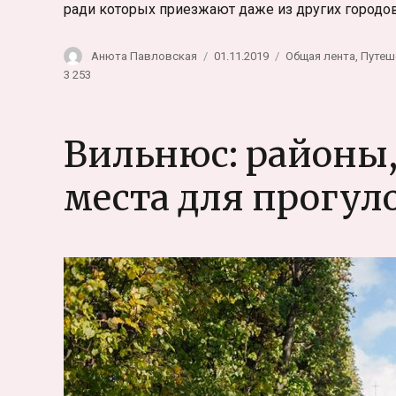
ради которых приезжают даже из других городо
Автор
Опубликовано
Рубрики
Анюта Павловская
01.11.2019
Общая лента
,
Путеш
3 253
Вильнюс: районы,
места для прогул