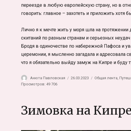
переезде в любую европейскую страну, но в отн
говорить: главное – захотеть и приложить хотя 
Лично я к мечте жить у моря шла на протяжении 
скитаний по разным странам и серьезных неудач 
Бродя в одиночестве по набережной Пафоса и у
церемонии, я мысленно загадала и адресовала св
что я обязательно выйду замуж на Кипре и буду т
Автор
Опубликовано
Рубрики
Анюта Павловская
26.03.2023
Общая лента
,
Путеш
Просмотров: 49 706
Зимовка на Кипр