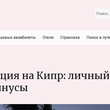
Искать:
шевые авиабилеты
Отели
Страховка
Пинок в пут
ация на Кипр: личный
инусы