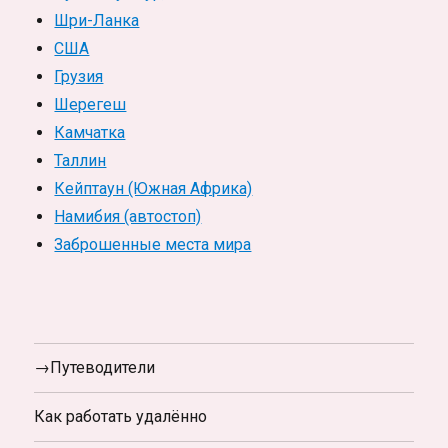
Шри-Ланка
США
Грузия
Шерегеш
Камчатка
Таллин
Кейптаун (Южная Африка)
Намибия (автостоп)
Заброшенные места мира
→Путеводители
Как работать удалённо