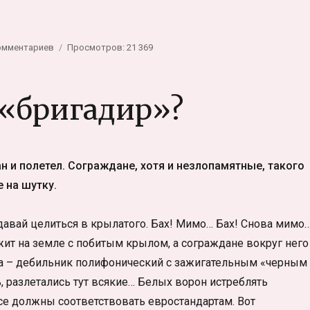
т без водопровода, как пользоваться»
к
омментариев
Просмотров: 21 369
записи
Стирка
в
 «бригадир»?
деревне.
Машинка-
автомат
без
водопровода,
 и полетел. Сограждане, хотя и незлопамятные, такого
как
 на шутку.
пользоваться
и давай целиться в крылатого. Бах! Мимо… Бах! Снова мимо
ежит на земле с побитым крылом, а сограждане вокруг него
на – дебильник полифонический с зажигательным «черным
, разлетались тут всякие… Белых ворон истреблять
се должны соответствовать евростандартам. Вот