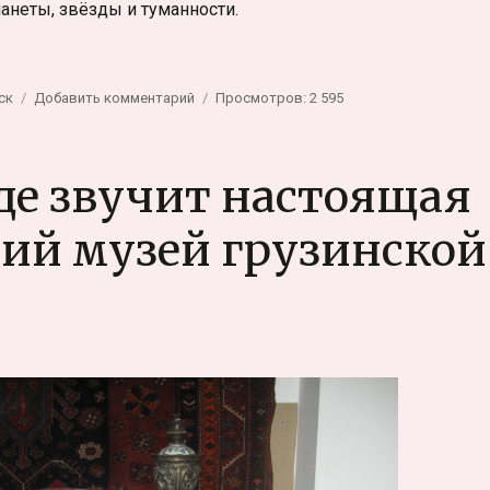
ланеты, звёзды и туманности.
че — можно смотреть в телескоп»
к
ск
Добавить комментарий
Просмотров: 2 595
записи
Обсерватория
на
где звучит настоящая
новосибирской
даче
ий музей грузинской
—
можно
смотреть
в
телескоп