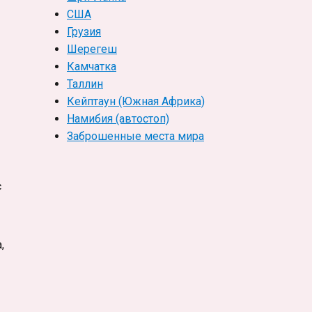
США
Грузия
Шерегеш
Камчатка
Таллин
Кейптаун (Южная Африка)
Намибия (автостоп)
Заброшенные места мира
с
,