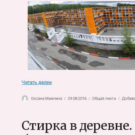
«Новосибирский завод специзделий
Читать далее
Автор
Опубликовано
Рубрики
Оксана Мамлина
29.08.2016
Общая лента
Добав
Стирка в деревне