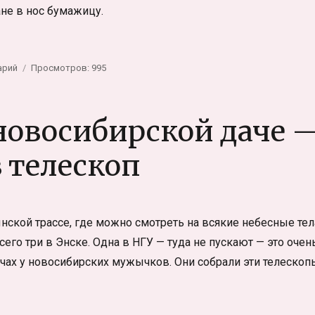
не в нос бумажицу.
к
арий
Просмотров: 995
записи
Кто
наш
новосибирской даче 
главный
«бригадир»?
 телескоп
нской трассе, где можно смотреть на всякие небесные тел
сего три в Энске. Одна в НГУ — туда не пускают — это очен
дачах у новосибирских мужычков. Они собрали эти телескоп