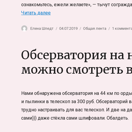
ознакомьтесь, ежели желаете», — тычут согражда
«Кто наш главный «бригадир»?»
Читать далее
Автор
Опубликовано
Рубрики
Елена Шпедт
04.07.2019
Общая лента
1 коммент
Обсерватория на 
можно смотреть в
Нами обнаружена обсерватория на 44 км по орды
и пылинки в телескоп за 300 руб. Обсерваторий в
трудно настраивать для вас телескоп. И две на 
сами))) даже стёкла сами шлифовали. Обалдеть.