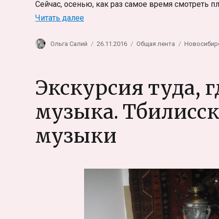
Сейчас, осенью, как раз самое время смотреть п
«Обсерватория на новосибирской да
Читать далее
Автор
Опубликовано
Рубрики
Метки
Ольга Салий
26.11.2016
Общая лента
Новосибир
Экскурсия туда, 
музыка. Тбилисск
музыки