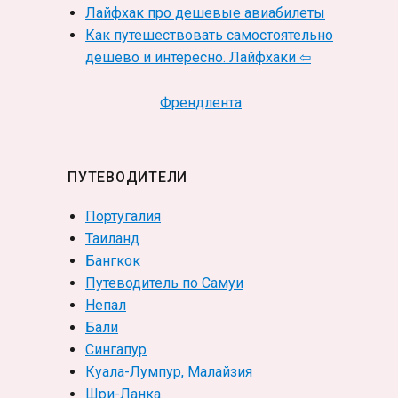
Лайфхак про дешевые авиабилеты
Как путешествовать самостоятельно
дешево и интересно. Лайфхаки ⇦
Френдлента
ПУТЕВОДИТЕЛИ
Португалия
Таиланд
Бангкок
Путеводитель по Самуи
Непал
Бали
Сингапур
Куала-Лумпур, Малайзия
Шри-Ланка