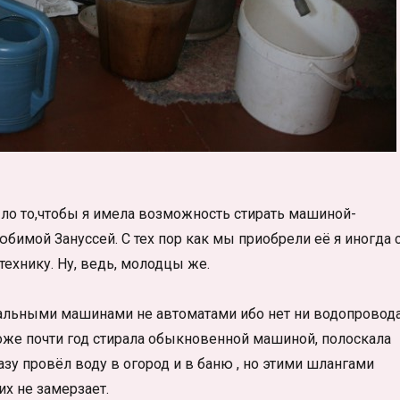
ло то,чтобы я имела возможность стирать машиной-
юбимой Зануссей. С тех пор как мы приобрели её я иногда 
технику. Ну, ведь, молодцы же.
альными машинами не автоматами ибо нет ни водопровода
 тоже почти год стирала обыкновенной машиной, полоскала
разу провёл воду в огород и в баню , но этими шлангами
их не замерзает.