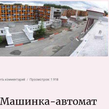
. Фотоистория»
к
ить комментарий
Просмотров: 1 918
записи
Новосибирский
завод
. Машинка-автомат
специзделий.
Фотоистория