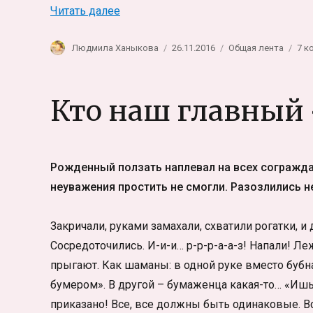
«Стирка в деревне. Машинка-автома
Читать далее
Автор
Опубликовано
Рубрики
Людмила Ханыкова
26.11.2016
Общая лента
7 к
Кто наш главный
Рожденный ползать наплевал на всех сограждан
неуважения простить не смогли. Разозлились не
Закричали, руками замахали, схватили рогатки, 
Сосредоточились. И-и-и… р-р-р-а-а-з! Напали! Л
прыгают. Как шаманы: в одной руке вместо буб
бумером». В другой – бумаженца какая-то… «Ишь
приказано! Все, все должны быть одинаковые. В