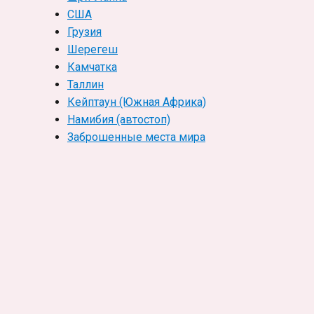
США
Грузия
Шерегеш
Камчатка
Таллин
Кейптаун (Южная Африка)
Намибия (автостоп)
Заброшенные места мира