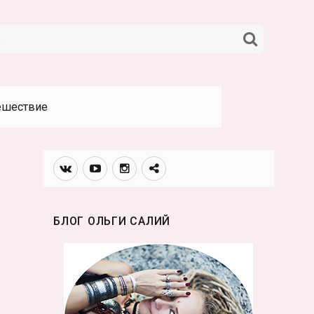
НАЙТИ
ешествие
Вконтакте
Youtube
Инстаграмм
Телеграм
канал
БЛОГ ОЛЬГИ САЛИЙ