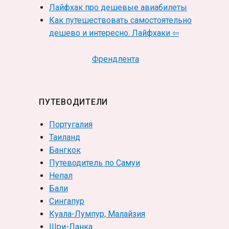
Лайфхак про дешевые авиабилеты
Как путешествовать самостоятельно
дешево и интересно. Лайфхаки ⇦
Френдлента
ПУТЕВОДИТЕЛИ
Португалия
Таиланд
Бангкок
Путеводитель по Самуи
Непал
Бали
Сингапур
Куала-Лумпур, Малайзия
Шри-Ланка