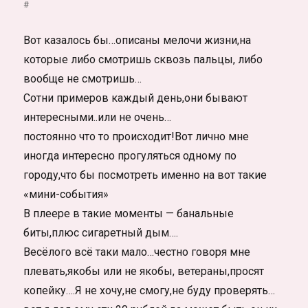
#
Вот казалось бы…описаны мелочи жизни,на
которые либо смотришь сквозь пальцы, либо
вообще не смотришь…
Сотни примеров каждый день,они бывают
интересными..или не очень…
постоянно что то происходит!Вот лично мне
иногда интересно прогуляться одному по
городу,что бы посмотреть именно на вот такие
«мини-события»
В плеере в такие моменты — банальные
биты,плюс сигаретный дым….
Весёлого всё таки мало…честно говоря мне
плевать,якобы или не якобы, ветераны,просят
копейку….Я не хочу,не смогу,не буду проверять…