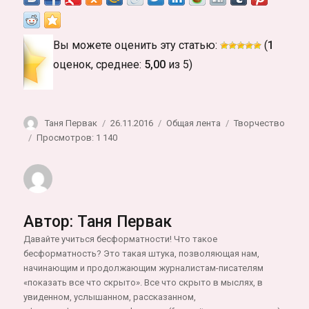
Вы можете оценить эту статью:
(
1
оценок, среднее:
5,00
из 5)
Автор
Опубликовано
Рубрики
Метки
Таня Первак
26.11.2016
Общая лента
Творчество
Просмотров: 1 140
Автор:
Таня Первак
Давайте учиться бесформатности! Что такое
бесформатность? Это такая штука, позволяющая нам,
начинающим и продолжающим журналистам-писателям
«показать все что скрыто». Все что скрыто в мыслях, в
увиденном, услышанном, рассказанном,