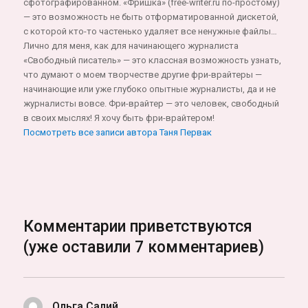
сфотографированном. «Фришка» (free-writer.ru по-простому)
— это возможность не быть отформатированной дискетой,
с которой кто-то частенько удаляет все ненужные файлы…
Лично для меня, как для начинающего журналиста
«Свободный писатель» — это классная возможность узнать,
что думают о моем творчестве другие фри-врайтеры —
начинающие или уже глубоко опытные журналисты, да и не
журналисты вовсе. Фри-врайтер — это человек, свободный
в своих мыслях! Я хочу быть фри-врайтером!
Посмотреть все записи автора Таня Первак
Комментарии приветствуются
(уже оставили 7 комментариев)
Ольга Салий
: