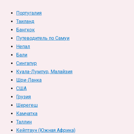
Португалия
Таиланд
Бангкок
Путеводитель по Самуи
Непал
Бали
Сингапур
Куала-Лумпур, Малайзия
Шри-Ланка
США
Грузия
Шерегеш
Камчатка
Таллин
Кейптаун (Южная Африка)