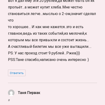
вот я дал ему эти 20 рублей,да может быть он их
пропьёт…а может купит хлеба..Мне честно
становиться легче…мыслью о 2-ом,значит сделал
что
то хорошее… И как мне кажется..это и есть
главное,ведь из таких событий,из мелочей,к
которым мы все привыкли и состоит жизнь…
А счастливый билетик мы все уже вытащили….
PS: У нас проезд стоит 9 рублей…Ржев)))
PSS:Тане спасибо,написано очень интересно :)
Ответить
Таня Первак
:
#