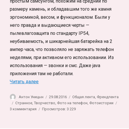
простым самсунгом, похожим на средний по
размеру камень, и обладавшим того же камня
эргономикой, весом, и функционалом. Были у
него правда и выдающиеся черты —
пылевлагозащита по стандарту IP54,
неубиваемость, и шикарнейшая батарейка на 2
ампер часа, что позволяло не заряжать телефон
неделями, при активном его использовании. Из
использования — звонки и смс. Даже java
приложения там не работали.
«Фотография на мобильный телефон»
Читать далее
Автор
Опубликовано
Рубрики
Антон Уницын
29.08.2016
Общая лента
,
Френдлента
Метки
Странное
,
Творчество
,
Фото на телефон
,
Фотоистории
к
3 комментария
Просмотров: 3 229
записи
Фотография
на