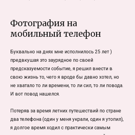
записи
Альтернативный
взгляд:
Фотография на
другая
Покхара
мобильный телефон
и
волшебное
озеро
Буквально на днях мне исполнилось 25 лет )
Фева
предвкушая это заурядное по своей
(про
Непал,
предсказуемости событие, я решил внести в
с
свою жизнь то, чего я вроде бы давно хотел, но
любовью)
не хватало то ли времени, то ли сил, то ли повода.
И вот повод нашелся.
Потеряв за время летних путешествий по стране
два телефона (один у меня украли, один я утопил),
я долгое время ходил с практически самым