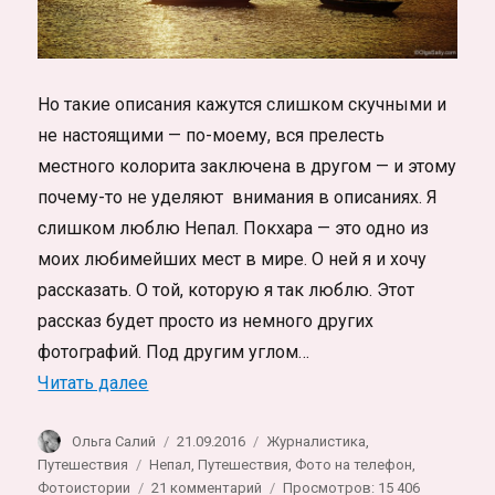
Но такие описания кажутся слишком скучными и
не настоящими — по-моему, вся прелесть
местного колорита заключена в другом — и этому
почему-то не уделяют внимания в описаниях. Я
слишком люблю Непал. Покхара — это одно из
моих любимейших мест в мире. О ней я и хочу
рассказать. О той, которую я так люблю. Этот
рассказ будет просто из немного других
фотографий. Под другим углом…
«Альтернативный взгляд: другая Покхара
Читать далее
Автор
Опубликовано
Рубрики
Ольга Салий
21.09.2016
Журналистика
,
Метки
Путешествия
Непал
,
Путешествия
,
Фото на телефон
,
к
Фотоистории
21 комментарий
Просмотров: 15 406