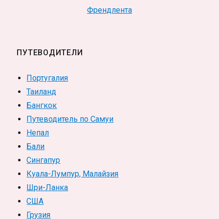
Френдлента
ПУТЕВОДИТЕЛИ
Португалия
Таиланд
Бангкок
Путеводитель по Самуи
Непал
Бали
Сингапур
Куала-Лумпур, Малайзия
Шри-Ланка
США
Грузия