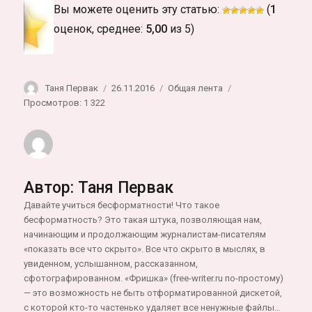
Вы можете оценить эту статью:
(
1
оценок, среднее:
5,00
из 5)
Автор
Опубликовано
Рубрики
Таня Первак
26.11.2016
Общая лента
Просмотров: 1 322
Автор:
Таня Первак
Давайте учиться бесформатности! Что такое
бесформатность? Это такая штука, позволяющая нам,
начинающим и продолжающим журналистам-писателям
«показать все что скрыто». Все что скрыто в мыслях, в
увиденном, услышанном, рассказанном,
сфотографированном. «Фришка» (free-writer.ru по-простому)
— это возможность не быть отформатированной дискетой,
с которой кто-то частенько удаляет все ненужные файлы…