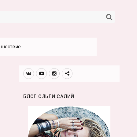
НАЙТИ
ешествие
Вконтакте
Youtube
Инстаграмм
Телеграм
канал
БЛОГ ОЛЬГИ САЛИЙ