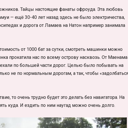
ожников. Тайцы настоящие фанаты офроуда. Эта любовь
амуи — ещё 30-40 лет назад здесь не было электричества,
осипедах и дорога от Ламаев на Натон например занимала
тоимость от 1000 бат за сутки, смотреть машинки можно
инка прокатила нас по всему острову насквозь. От Маенама
роехали по большей части дорог. Целью было побывать на
лько не по нормальным дорогам, а так, чтобы «задолбатьс
е, то очень трудно будет это делать без навигатора. На
ть куда. И ездить по ним наугад можно очень долго.