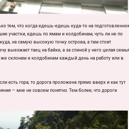
ько тем, что когда едешь-едешь куда-то на подготовленно
е участки, едешь по ямам и колдобинам, чуть ли не по
уда, на самую высокую точку острова, а там стоит
ечу выезжает таец на байке, а за спиной у него целая семь
м же склонам и колдобинам каждый день на работу или в
сли есть гора, то дорога проложена прямо вверх и как тут
яния — мне не совсем понятно. Тем более, что дороги