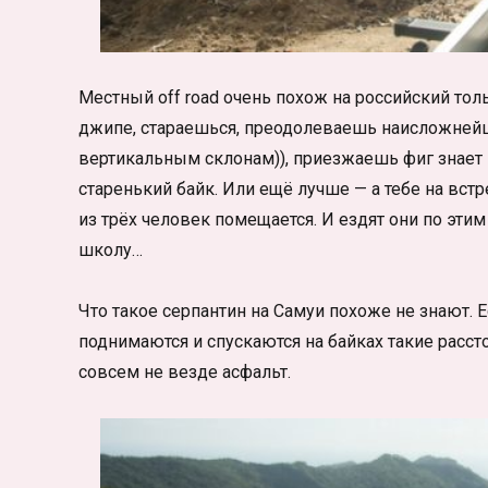
Местный off road очень похож на российский тол
джипе, стараешься, преодолеваешь наисложнейши
вертикальным склонам)), приезжаешь фиг знает к
старенький байк. Или ещё лучше — а тебе на встр
из трёх человек помещается. И ездят они по эти
школу…
Что такое серпантин на Самуи похоже не знают. Е
поднимаются и спускаются на байках такие рассто
совсем не везде асфальт.