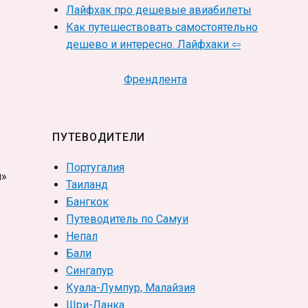
Лайфхак про дешевые авиабилеты
Как путешествовать самостоятельно
дешево и интересно. Лайфхаки ⇦
Френдлента
ПУТЕВОДИТЕЛИ
Португалия
я»
Таиланд
Бангкок
Путеводитель по Самуи
Непал
Бали
Сингапур
Куала-Лумпур, Малайзия
Шри-Ланка