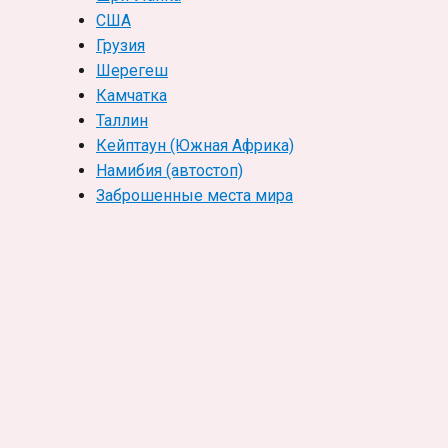
США
Грузия
Шерегеш
Камчатка
Таллин
Кейптаун (Южная Африка)
Намибия (автостоп)
Заброшенные места мира