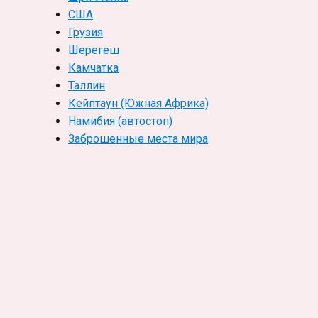
США
Грузия
Шерегеш
Камчатка
Таллин
Кейптаун (Южная Африка)
Намибия (автостоп)
Заброшенные места мира