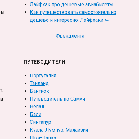
Лайфхак про дешевые авиабилеты
бы
Как путешествовать самостоятельно
дешево и интересно. Лайфхаки ⇦
Френдлента
ПУТЕВОДИТЕЛИ
Португалия
Таиланд
т.
Бангкок
Путеводитель по Самуи
ла
Непал
Бали
Сингапур
Куала-Лумпур, Малайзия
Шри-Ланка