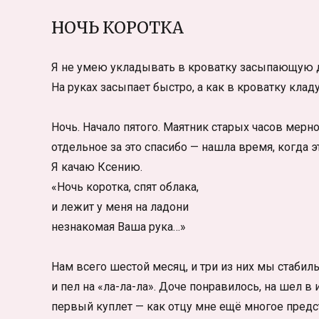
НОЧЬ КОРОТКА
Я не умею укладывать в кроватку засыпающую доч
На руках засыпает быстро, а как в кроватку клад
Ночь. Начало пятого. Маятник старых часов мерн
отдельное за это спасибо — нашла время, когда э
Я качаю Ксению.
«Ночь коротка, спят облака,
и лежит у меня на ладони
незнакомая Ваша рука…»
Нам всего шестой месяц, и три из них мы стабиль
и пел на «ла-ла-ла». Доче понравилось, на шел в 
первый куплет — как отцу мне ещё многое предст