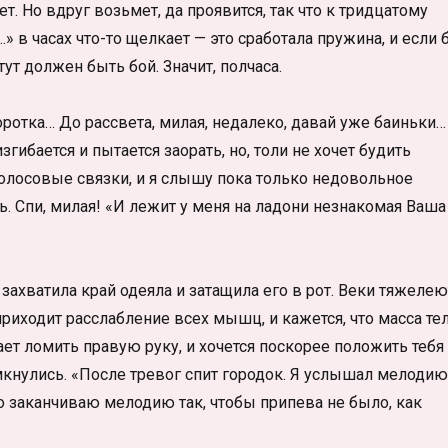
ет. Но вдруг возьмет, да проявится, так что к тридцатому
» в часах что-то щелкает — это сработала пружина, и если 
тут должен быть бой. Значит, полчаса.
ротка… До рассвета, милая, недалеко, давай уже баиньки…
гибается и пытается заорать, но, толи не хочет будить
голосовые связки, и я слышу пока только недовольное
ь. Спи, милая! «И лежит у меня на ладони незнакомая Ваша
захватила край одеяла и затащила его в рот. Веки тяжелею
риходит расслабление всех мышц, и кажется, что масса те
ает ломить правую руку, и хочется поскорее положить тебя
омкнулись. «После тревог спит городок. Я услышал мелодию
но заканчиваю мелодию так, чтобы припева не было, как