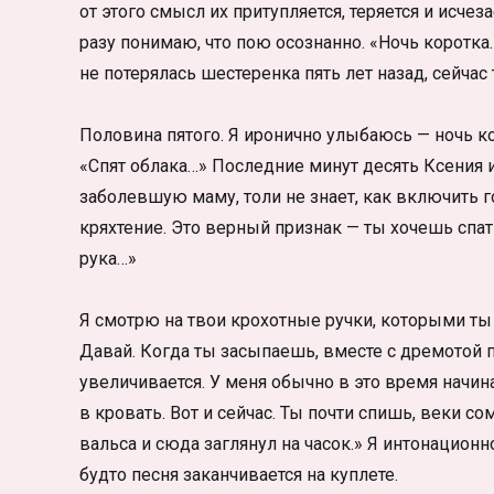
от этого смысл их притупляется, теряется и исчеза
разу понимаю, что пою осознанно. «Ночь коротка…
не потерялась шестеренка пять лет назад, сейчас 
Половина пятого. Я иронично улыбаюсь — ночь ко
«Спят облака…» Последние минут десять Ксения из
заболевшую маму, толи не знает, как включить 
кряхтение. Это верный признак — ты хочешь спат
рука…»
Я смотрю на твои крохотные ручки, которыми ты 
Давай. Когда ты засыпаешь, вместе с дремотой п
увеличивается. У меня обычно в это время начин
в кровать. Вот и сейчас. Ты почти спишь, веки с
вальса и сюда заглянул на часок.» Я интонацион
будто песня заканчивается на куплете.