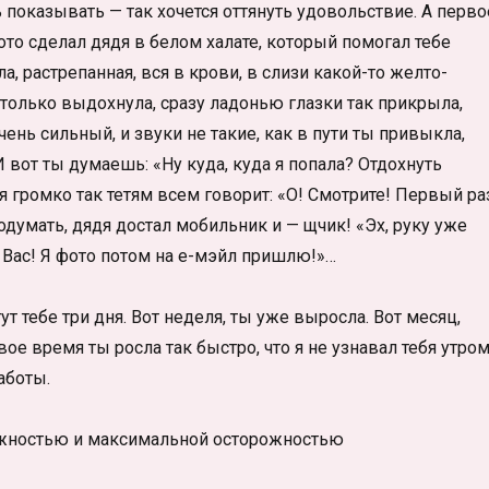
ь показывать — так хочется оттянуть удовольствие. А перво
ото сделал дядя в белом халате, который помогал тебе
а, растрепанная, вся в крови, в слизи какой-то желто-
к только выдохнула, сразу ладонью глазки так прикрыла,
очень сильный, и звуки не такие, как в пути ты привыкла,
 вот ты думаешь: «Ну куда, куда я попала? Отдохнуть
дя громко так тетям всем говорит: «О! Смотрите! Первый ра
одумать, дядя достал мобильник и — щчик! «Эх, руку уже
у Вас! Я фото потом на е-мэйл пришлю!»…
т тебе три дня. Вот неделя, ты уже выросла. Вот месяц,
ое время ты росла так быстро, что я не узнавал тебя утром
аботы.
нежностью и максимальной осторожностью