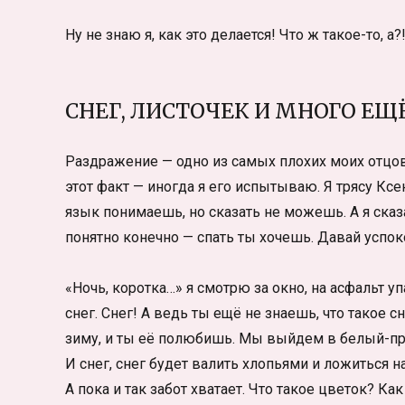
Ну не знаю я, как это делается! Что ж такое-то, а?
СНЕГ, ЛИСТОЧЕК И МНОГО ЕЩ
Раздражение — одно из самых плохих моих отцов
этот факт — иногда я его испытываю. Я трясу Ксе
язык понимаешь, но сказать не можешь. А я сказа
понятно конечно — спать ты хочешь. Давай успок
«Ночь, коротка…» я смотрю за окно, на асфальт у
снег. Снег! А ведь ты ещё не знаешь, что такое с
зиму, и ты её полюбишь. Мы выйдем в белый-пр
И снег, снег будет валить хлопьями и ложиться 
А пока и так забот хватает. Что такое цветок? К