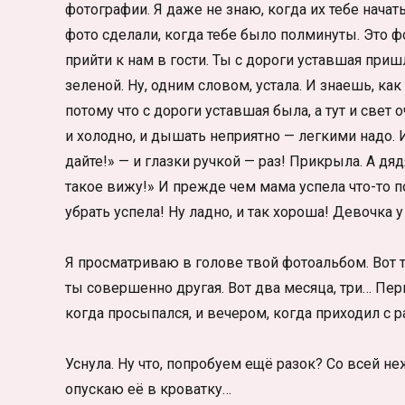
фотографии. Я даже не знаю, когда их тебе начат
фото сделали, когда тебе было полминуты. Это ф
прийти к нам в гости. Ты с дороги уставшая пришл
зеленой. Ну, одним словом, устала. И знаешь, ка
потому что с дороги уставшая была, а тут и свет 
и холодно, и дышать неприятно — легкими надо. И
дайте!» — и глазки ручкой — раз! Прикрыла. А дя
такое вижу!» И прежде чем мама успела что-то п
убрать успела! Ну ладно, и так хороша! Девочка 
Я просматриваю в голове твой фотоальбом. Вот ту
ты совершенно другая. Вот два месяца, три… Перв
когда просыпался, и вечером, когда приходил с р
Уснула. Ну что, попробуем ещё разок? Со всей 
опускаю её в кроватку…