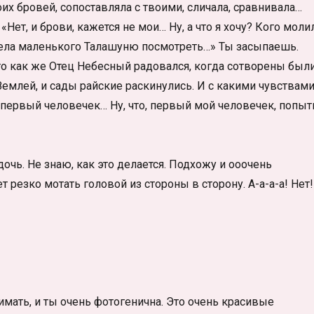
х бровей, сопоставляла с твоими, сличала, сравнивала…
т, и брови, кажется не мои… Ну, а что я хочу? Кого молил
хотела маленького Талашуню посмотреть…» Ты засыпаешь.
, то как же Отец Небесный радовался, когда сотворены был
 Землей, и сады райские раскинулись. И с какими чувствами
, первый человечек… Ну, что, первый мой человечек, попыт
чь. Не знаю, как это делается. Подхожу и ооочень
 резко мотать головой из стороны в сторону. А-а-а-а! Нет!
имать, и ты очень фотогенична. Это очень красивые