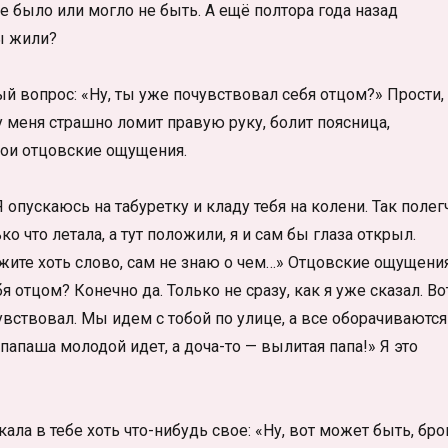
е было или могло не быть. А ещё полтора года назад
мы жили?
ый вопрос: «Ну, ты уже почувствовал себя отцом?» Прости,
 у меня страшно ломит правую руку, болит поясница,
 мои отцовские ощущения.
 опускаюсь на табуретку и кладу тебя на колени. Так полег
о что летала, а тут положили, я и сам бы глаза открыл.
жите хоть слово, сам не знаю о чем…» Отцовские ощущения
я отцом? Конечно да. Только не сразу, как я уже сказал. Во
чувствовал. Мы идем с тобой по улице, а все оборачиваются
 папаша молодой идет, а доча-то — вылитая папа!» Я это
ла в тебе хоть что-нибудь свое: «Ну, вот может быть, бро