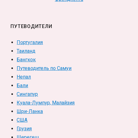
ПУТЕВОДИТЕЛИ
Португалия
Таиланд
Бангкок
Путеводитель по Самуи
Непал
Бали
Сингапур
Куала-Лумпур, Малайзия
Шри-Ланка
США
Грузия
Шерегеш