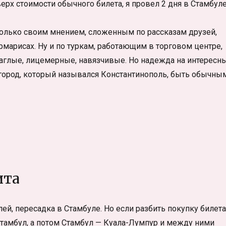
сверх стоимости обычного билета, я провел 2 дня в Стамбул
 только своим мнением, сложенным по рассказам друзей,
марисах. Ну и по туркам, работающим в торговом центре,
 наглые, лицемерные, навязчивые. Но надежда на интересн
 город, который назывался Константинополь, быть обычны
ита
ей, пересадка в Стамбуле. Но если разбить покупку билета
 Стамбул, а потом Стамбул — Куала-Лумпур и между ними