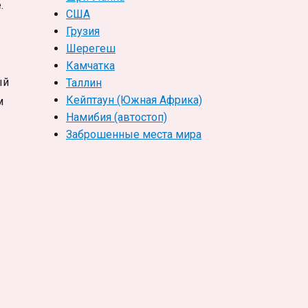
е.
США
Грузия
Шерегеш
Камчатка
ый
Таллин
Кейптаун (Южная Африка)
м
Намибия (автостоп)
Заброшенные места мира