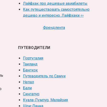
Лайфхак про дешевые авиабилеты
Как путешествовать самостоятельно
дешево и интересно. Лайфхаки ⇦
Френдлента
ПУТЕВОДИТЕЛИ
Португалия
Таиланд
Бангкок
ль
Путеводитель по Самуи
Непал
Бали
о
Сингапур
Куала-Лумпур, Малайзия
Шри-Ланка