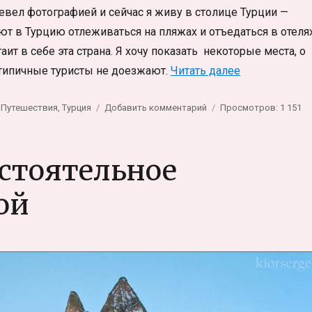
евел фотографией и сейчас я живу в столице Турции —
т в Турцию отлеживаться на пляжах и отъедаться в отелях
аит в себе эта страна. Я хочу показать некоторые места, о
«Жизнь в Тур
 типичные туристы не доезжают.
Читать далее
Метки
к
Путешествия
,
Турция
Добавить комментарий
Просмотров: 1 151
записи
Жизнь
в
стоятельное
Турции
в
ой
фотографиях.
Турция,
которую
вы
не
видели