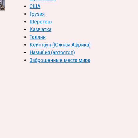
США
Грузия
Шерегеш
Камчатка
Таллин
мостоятельное путешествие зимой»
Кейптаун (Южная Африка)
Намибия (автостоп)
Заброшенные места мира
ьное