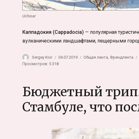
Uchisar
Каппадокия (Cappadocia)
— популярная туристич
вулканическими ландшафтами, пещерными город
Автор
Опубликовано
Рубрики
Sergey Kior
04.07.2019
Общая лента
,
Френдлента
Просмотров: 5 318
Бюджетный трип. 
Стамбуле, что по