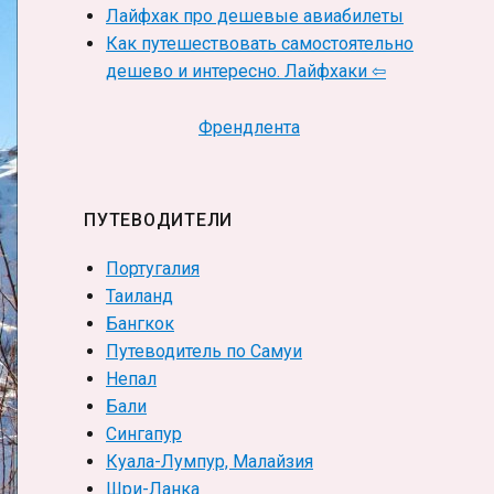
Лайфхак про дешевые авиабилеты
Как путешествовать самостоятельно
дешево и интересно. Лайфхаки ⇦
Френдлента
ПУТЕВОДИТЕЛИ
Португалия
Таиланд
Бангкок
Путеводитель по Самуи
Непал
Бали
Сингапур
Куала-Лумпур, Малайзия
Шри-Ланка