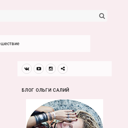
НАЙТИ
ешествие
Вконтакте
Youtube
Инстаграмм
Телеграм
канал
БЛОГ ОЛЬГИ САЛИЙ