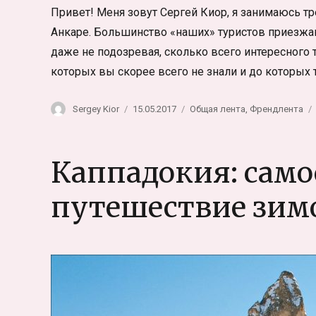
Привет! Меня зовут Сергей Киор, я занимаюсь тр
Анкаре. Большинство «наших» туристов приезжаю
даже не подозревая, сколько всего интересного т
которых вы скорее всего не знали и до которых
Автор
Опубликовано
Рубрики
Sergey Kior
15.05.2017
Общая лента
,
Френдлента
Каппадокия: само
путешествие зим