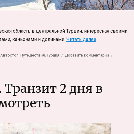
еская область в центральной Турции, интересная своими
«Каппадокия: са
ами, каньонами и долинами.
Читать далее
Метки
к
Автостоп
,
Путешествия
,
Турция
Добавить комментарий
записи
Каппадокия:
самостоятел
путешествие
Транзит 2 дня в
зимой
смотреть