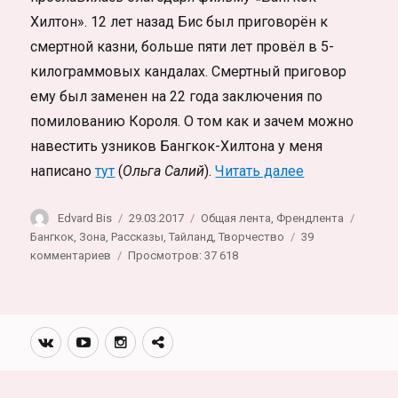
Хилтон». 12 лет назад Бис был приговорён к
смертной казни, больше пяти лет провёл в 5-
килограммовых кандалах. Смертный приговор
ему был заменен на 22 года заключения по
помилованию Короля. О том как и зачем можно
навестить узников Бангкок-Хилтона у меня
«Вина. Расск
написано
тут
(
Ольга Салий
).
Читать далее
Автор
Опубликовано
Рубрики
Метки
Edvard Bis
29.03.2017
Общая лента
,
Френдлента
Бангкок
,
Зона
,
Рассказы
,
Тайланд
,
Творчество
39
к
комментариев
Просмотров: 37 618
записи
Вина.
Рассказ
из
Вконтакте
Youtube
Инстаграмм
Телеграм
тайской
канал
тюрьмы
Бангкок