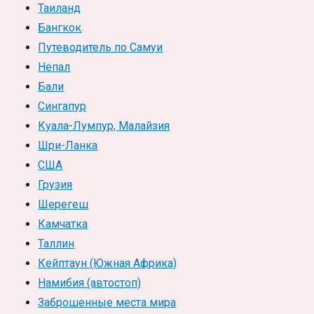
Таиланд
Бангкок
Путеводитель по Самуи
Непал
Бали
Сингапур
Куала-Лумпур, Малайзия
Шри-Ланка
США
Грузия
Шерегеш
Камчатка
Таллин
Кейптаун (Южная Африка)
Намибия (автостоп)
Заброшенные места мира