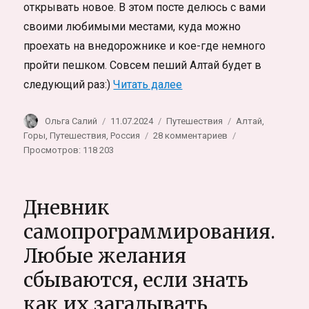
открывать новое. В этом посте делюсь с вами
своими любимыми местами, куда можно
проехать на внедорожнике и кое-где немного
пройти пешком. Совсем пеший Алтай будет в
«Горный Алтай самостоя
следующий раз:)
Читать далее
Автор
Опубликовано
Рубрики
Метки
Ольга Салий
11.07.2024
Путешествия
Алтай
,
к
Горы
,
Путешествия
,
Россия
28 комментариев
записи
Просмотров: 118 203
Горный
Алтай
самостоятельно
Дневник
на
машине.
самопрограммирования.
Топ
Любые желания
мест
куда
сбываются, если знать
поехать
на
как их загадывать
Алтае