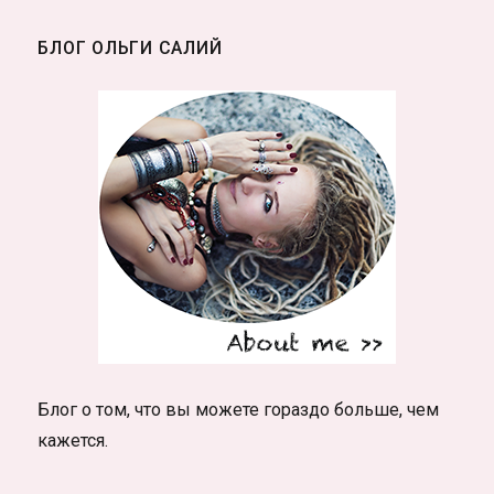
если
знать
БЛОГ ОЛЬГИ САЛИЙ
как
их
загадывать
Блог о том, что вы можете гораздо больше, чем
кажется.