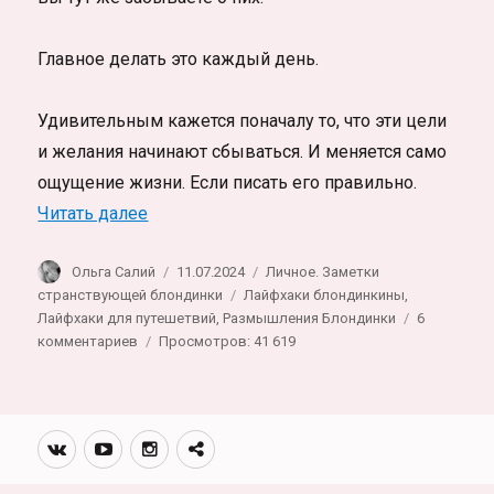
Главное делать это каждый день.
Удивительным кажется поначалу то, что эти цели
и желания начинают сбываться. И меняется само
ощущение жизни. Если писать его правильно.
«Дневник самопрограммирования. Любые 
Читать далее
Автор
Опубликовано
Рубрики
Ольга Салий
11.07.2024
Личное. Заметки
Метки
странствующей блондинки
Лайфхаки блондинкины
,
Лайфхаки для путешетвий
,
Размышления Блондинки
6
к
комментариев
Просмотров: 41 619
записи
Дневник
самопрограммирования.
Любые
Вконтакте
Youtube
Инстаграмм
Телеграм
желания
канал
сбываются,