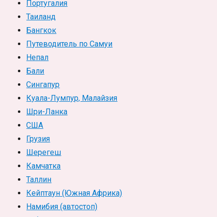
Португалия
Таиланд
Бангкок
Путеводитель по Самуи
Непал
Бали
Сингапур
Куала-Лумпур, Малайзия
Шри-Ланка
США
Грузия
Шерегеш
Камчатка
Таллин
Кейптаун (Южная Африка)
Намибия (автостоп)