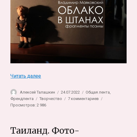
«Облако в штанах. Пластилиновая истори
Читать далее
Автор
Опубликовано
Рубрики
Алексей Талашкин
24.07.2022
Общая лента
,
Метки
к
Френдлента
Творчество
7 комментариев
записи
Просмотров: 2 986
Облако
в
штанах.
Таиланд. Фото-
Пластилиновая
история