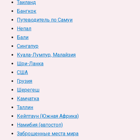
Таиланд
Бангкок
Путеводитель по Самуи
Непал
Бали
Сингапур
Куала-Лумпур, Малайзия
Шри-Ланка
США
Грузия
Шерегеш
Камчатка
Таллин
Кейптаун (Южная Африка)
Намибия (автостоп)
Заброшенные места мира