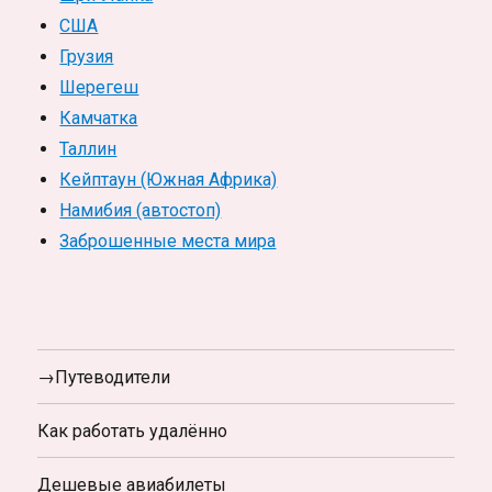
США
Грузия
Шерегеш
Камчатка
Таллин
Кейптаун (Южная Африка)
Намибия (автостоп)
Заброшенные места мира
→Путеводители
Как работать удалённо
Дешевые авиабилеты