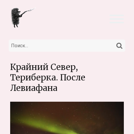
НА
Искать:
Крайний Север,
Териберка. После
Левиафана