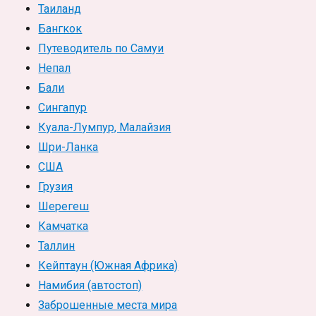
Таиланд
Бангкок
Путеводитель по Самуи
Непал
Бали
Сингапур
Куала-Лумпур, Малайзия
Шри-Ланка
США
Грузия
Шерегеш
Камчатка
Таллин
Кейптаун (Южная Африка)
Намибия (автостоп)
Заброшенные места мира