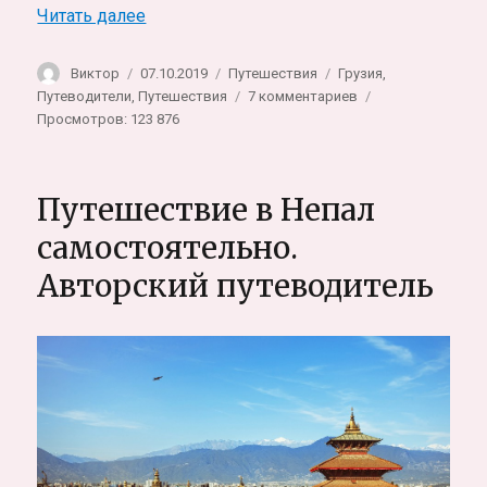
«Куда поехать в Грузии. Самостоятельно
Читать далее
Автор
Опубликовано
Рубрики
Метки
Виктор
07.10.2019
Путешествия
Грузия
,
к
Путеводители
,
Путешествия
7 комментариев
записи
Просмотров: 123 876
Куда
поехать
в
Путешествие в Непал
Грузии.
Самостоятельное
самостоятельно.
путешествие,
Авторский путеводитель
краткий
путеводитель