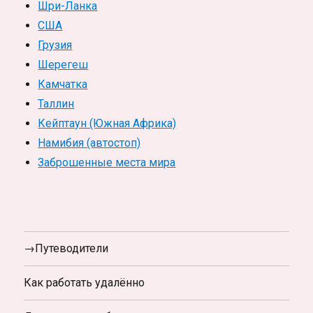
Шри-Ланка
США
Грузия
Шерегеш
Камчатка
Таллин
Кейптаун (Южная Африка)
Намибия (автостоп)
Заброшенные места мира
→Путеводители
Как работать удалённо