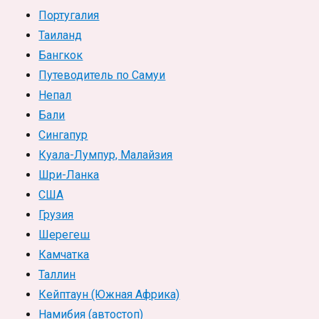
Португалия
Таиланд
Бангкок
Путеводитель по Самуи
Непал
Бали
Сингапур
Куала-Лумпур, Малайзия
Шри-Ланка
США
Грузия
Шерегеш
Камчатка
Таллин
Кейптаун (Южная Африка)
Намибия (автостоп)