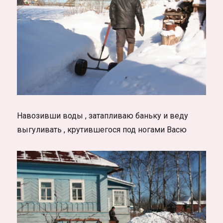
Навозивши воды , затапливаю баньку и веду
выгуливать , крутившегося под ногами Васю