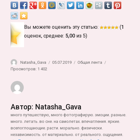
Вы можете оценить эту статью:
(
1
оценок, среднее:
5,00
из 5)
Автор
Опубликовано
Рубрики
Natasha_Gava
05.07.2019
Общая лента
Просмотров: 1 402
Автор:
Natasha_Gava
много путешествую, много фотографирую. эмоции. разные.
много. летать. во сне. на самолетах. впечатления. яркие.
всепоглощающие. расти. морально. физически.
независимость. от материально. от реального. ощущения.