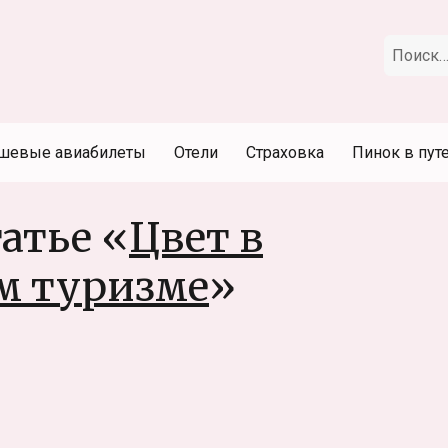
Искать:
шевые авиабилеты
Отели
Страховка
Пинок в пут
атье «
Цвет в
м туризме
»