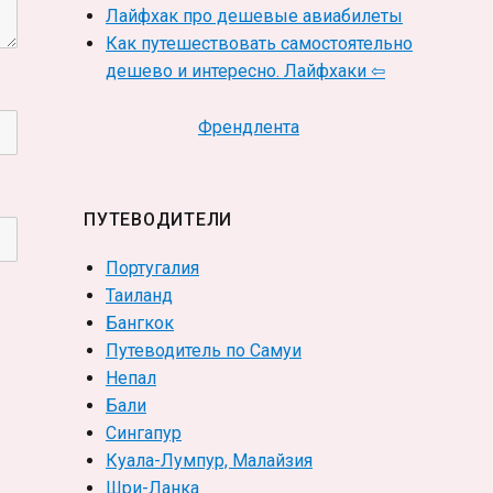
Лайфхак про дешевые авиабилеты
Как путешествовать самостоятельно
дешево и интересно. Лайфхаки ⇦
Френдлента
ПУТЕВОДИТЕЛИ
Португалия
Таиланд
Бангкок
Путеводитель по Самуи
Непал
Бали
Сингапур
Куала-Лумпур, Малайзия
Шри-Ланка