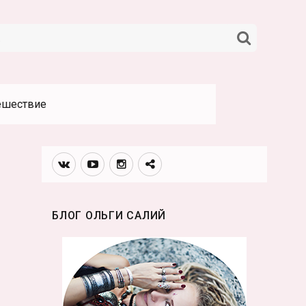
НАЙТИ
ешествие
Вконтакте
Youtube
Инстаграмм
Телеграм
канал
БЛОГ ОЛЬГИ САЛИЙ