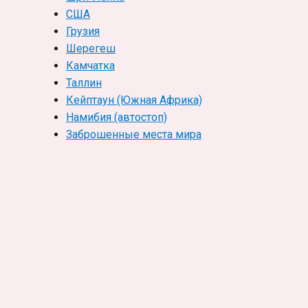
США
Грузия
Шерегеш
Камчатка
Таллин
Кейптаун (Южная Африка)
Намибия (автостоп)
Заброшенные места мира