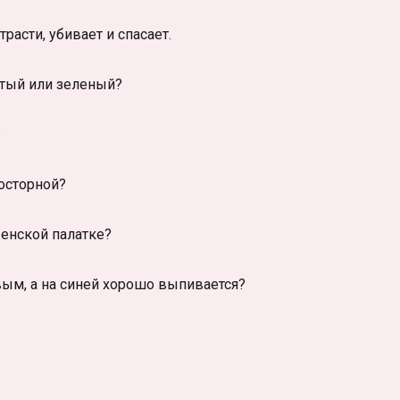
асти, убивает и спасает.
тый или зеленый?
?
росторной?
енской палатке?
вым, а на синей хорошо выпивается?