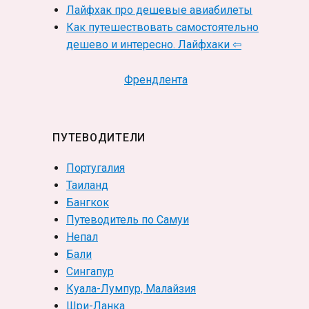
Лайфхак про дешевые авиабилеты
Как путешествовать самостоятельно
дешево и интересно. Лайфхаки ⇦
Френдлента
ПУТЕВОДИТЕЛИ
Португалия
Таиланд
Бангкок
Путеводитель по Самуи
Непал
Бали
Сингапур
Куала-Лумпур, Малайзия
Шри-Ланка