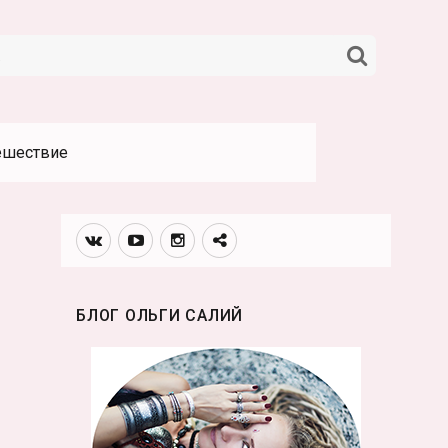
НАЙТИ
ешествие
Вконтакте
Youtube
Инстаграмм
Телеграм
канал
БЛОГ ОЛЬГИ САЛИЙ