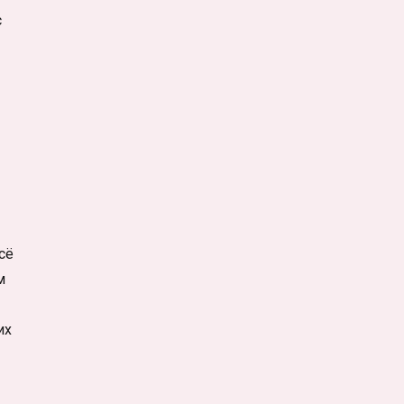
с
сё
м
их