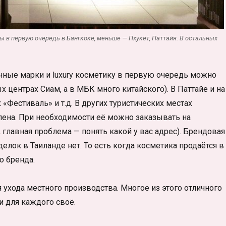
 в первую очередь в Бангкоке, меньше — Пхукет, Паттайя. В остальных
чные марки и luxury косметику в первую очередь можно
х центрах Сиам, а в МБК много китайского). В Паттайе и на
«Фестиваль» и т.д. В других туристических местах
влена. При необходимости её можно заказывать на
 главная проблема — понять какой у вас адрес). Брендовая
делок в Таиланде нет. То есть когда косметика продаётся в
о бренда.
 ухода местного производства. Многое из этого отличного
и для каждого своё.