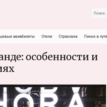
Искать:
шевые авиабилеты
Отели
Страховка
Пинок в пут
анде: особенности и
иях