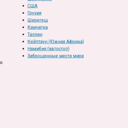
США
Грузия
Шерегеш
Камчатка
Таллин
Кейптаун (Южная Африка)
Намибия (автостоп)
Заброшенные места мира
Но