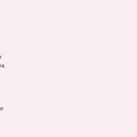
т
и,
ло