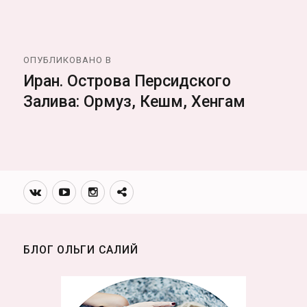
Навигация
ОПУБЛИКОВАНО В
по
Иран. Острова Персидского
Залива: Ормуз, Кешм, Хенгам
записям
Вконтакте
Youtube
Инстаграмм
Телеграм
канал
БЛОГ ОЛЬГИ САЛИЙ