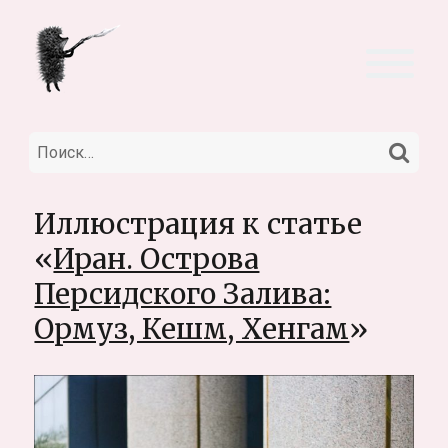
НА
Искать:
Иллюстрация к статье
«
Иран. Острова
Персидского Залива:
Ормуз, Кешм, Хенгам
»