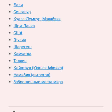
Бали
Сингапур
Куала-Лумпур, Малайзия
Шри-Ланка
США
Грузия
Шерегеш
Камчатка
Таллин
Кейптаун (Южная Африка)
Намибия (автостоп)
Заброшенные места мира