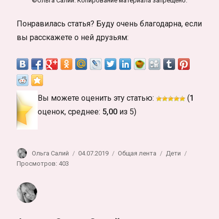
©Ольга Салий. Копирование материала запрещено.
Понравилась статья? Буду очень благодарна, если
вы расскажете о ней друзьям:
Вы можете оценить эту статью:
(
1
оценок, среднее:
5,00
из 5)
Автор
Опубликовано
Рубрики
Метки
Ольга Салий
04.07.2019
Общая лента
Дети
Просмотров: 403