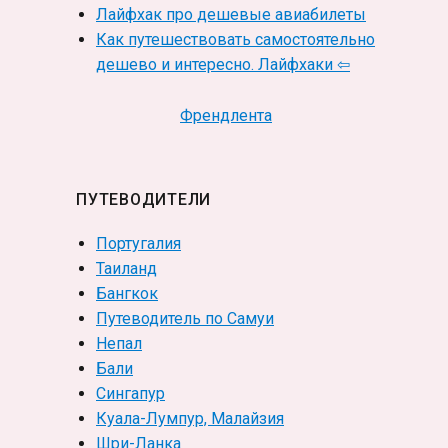
Лайфхак про дешевые авиабилеты
Как путешествовать самостоятельно
дешево и интересно. Лайфхаки ⇦
Френдлента
ПУТЕВОДИТЕЛИ
Португалия
Таиланд
Бангкок
Путеводитель по Самуи
Непал
Бали
Сингапур
Куала-Лумпур, Малайзия
Шри-Ланка