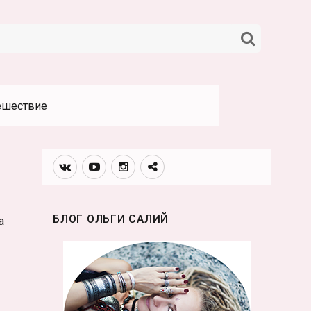
НАЙТИ
ешествие
Вконтакте
Youtube
Инстаграмм
Телеграм
канал
БЛОГ ОЛЬГИ САЛИЙ
а