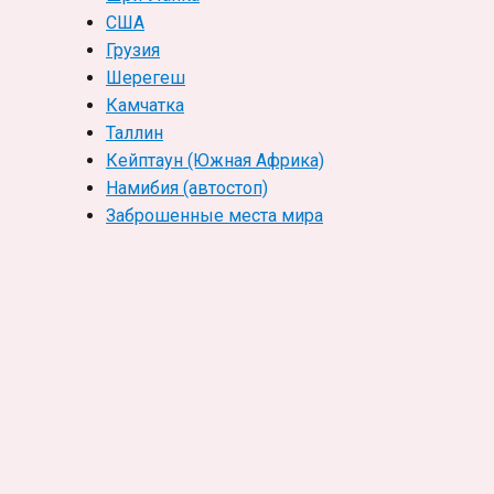
США
Грузия
Шерегеш
Камчатка
Таллин
Кейптаун (Южная Африка)
Намибия (автостоп)
Заброшенные места мира