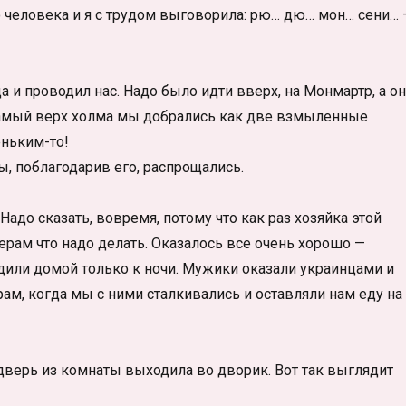
 человека и я с трудом выговорила: рю… дю… мон… сени… 
да и проводил нас. Надо было идти вверх, на Монмартр, а он
 самый верх холма мы добрались как две взмыленные
еньким-то!
ы, поблагодарив его, распрощались.
Надо сказать, вовремя, потому что как раз хозяйка этой
ерам что надо делать. Оказалось все очень хорошо —
дили домой только к ночи. Мужики оказали украинцами и
рам, когда мы с ними сталкивались и оставляли нам еду на
 дверь из комнаты выходила во дворик. Вот так выглядит