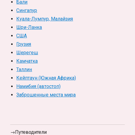
Бали
Сингапур
Куала-Лумпур, Малайзия
Шри-Ланка
США
Грузия
Шерегеш
Камчатка
Таллин
Кейптаун (Южная Африка)
Намибия (автостоп)
Заброшенные места мира
→Путеводители