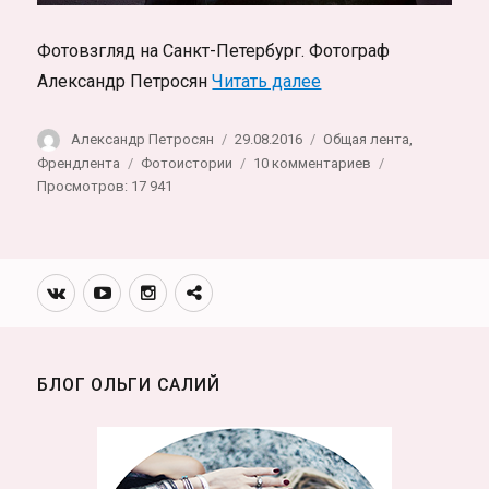
Фотовзгляд на Санкт-Петербург. Фотограф
«Санкт-Петербург. Ru
Александр Петросян
Читать далее
Автор
Опубликовано
Рубрики
Александр Петросян
29.08.2016
Общая лента
,
Метки
к
Френдлента
Фотоистории
10 комментариев
записи
Просмотров: 17 941
Санкт-
Петербург.
Russia.
St.Petersburg
Вконтакте
Youtube
Инстаграмм
Телеграм
канал
БЛОГ ОЛЬГИ САЛИЙ