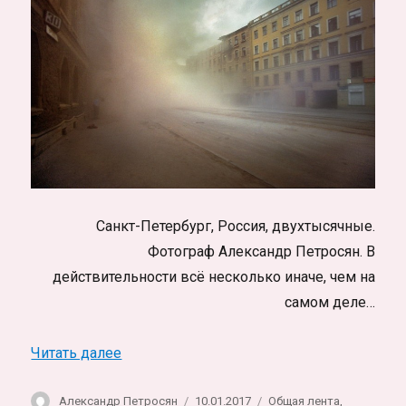
Санкт-Петербург, Россия, двухтысячные.
Фотограф Александр Петросян. В
действительности всё несколько иначе, чем на
самом деле…
«Другой Петербург. Странный Мир глаза
Читать далее
Автор
Опубликовано
Рубрики
Александр Петросян
10.01.2017
Общая лента
,