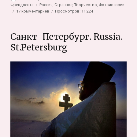
Метки
Френдлента
Россия
,
Странное
,
Творчество
,
Фотоистории
к
17 комментариев
Просмотров: 11 224
записи
Другой
Петербург.
Санкт-Петербург. Russia.
Странный
Мир
St.Petersburg
глазами
фотографа
А.Петросяна