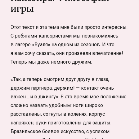
про
игры
модельный
бизнес,
шоу
Этот текст и эта тема мне были просто интересны.
«Ты
С ребятами-капоэристами мы познакомились
супермодель»
и
в лагере «Вуаля» на одном из сезонов. И что
жизнь
я вам хочу сказать, они произвели впечатление!
Теперь мы даже немного дружим.
«Так, а теперь смотрим друг другу в глаза,
держим партнера, держим! — контакт очень
важен… и в джингу». В это время мое положение
сложно назвать удобным: ноги широко
расставлены, согнуты в коленях, корпус
напряжен, руки приготовлены для защиты.
Бразильское боевое искусство, с успехом