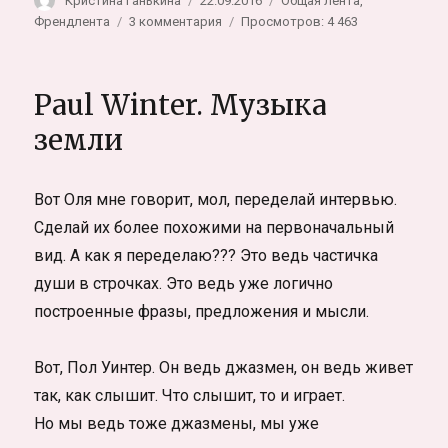
Кристина Ганькина
22.09.2016
Общая лента
,
к
Френдлента
3 комментария
Просмотров: 4 463
записи
Капоэйра.
Философия
Paul Winter. Музыка
игры
земли
Вот Оля мне говорит, мол, переделай интервью.
Сделай их более похожими на первоначальный
вид. А как я переделаю??? Это ведь частичка
души в строчках. Это ведь уже логично
построенные фразы, предложения и мысли.
Вот, Пол Уинтер. Он ведь джазмен, он ведь живет
так, как слышит. Что слышит, то и играет.
Но мы ведь тоже джазмены, мы уже