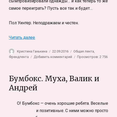
сымпровизировали однажды… и как теперь то же
самое переиграть? Пусть все так и будет…
Пол Уинтер. Неподражаем и честен.
«Paul Winter. Музыка земли»
Читать далее
Автор
Опубликовано
Рубрики
Кристина Ганькина
22.09.2016
Общая лента
,
к
Френдлента
Добавить комментарий
Просмотров: 2 756
записи
Paul
Winter.
Бумбокс. Муха, Валик и
Музыка
земли
Андрей
О! Бумбокс — очень хорошие ребята. Веселые
и позитивные. С ними можно просто