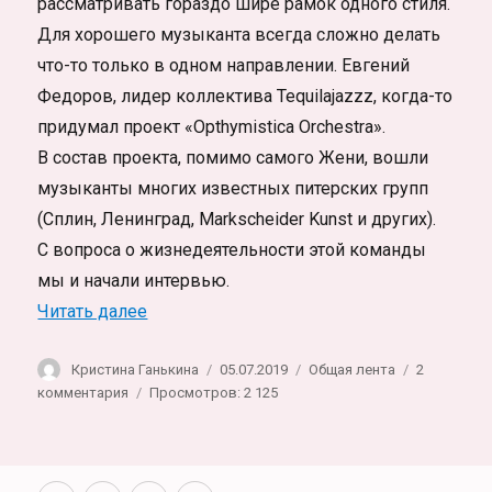
рассматривать гораздо шире рамок одного стиля.
Для хорошего музыканта всегда сложно делать
что-то только в одном направлении. Евгений
Федоров, лидер коллектива Tequilajazzz, когда-то
придумал проект «Opthymistica Orchestra».
В состав проекта, помимо самого Жени, вошли
музыканты многих известных питерских групп
(Сплин, Ленинград, Markscheider Kunst и других).
С вопроса о жизнедеятельности этой команды
мы и начали интервью.
«Евгений Фёдоров и Tequilajazzz. Интер
Читать далее
Автор
Опубликовано
Рубрики
Кристина Ганькина
05.07.2019
Общая лента
2
к
комментария
Просмотров: 2 125
записи
Евгений
Фёдоров
и