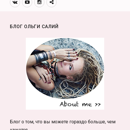
Вконтакте
Youtube
Инстаграмм
Телеграм
Tequilajazzz.
канал
Интервью
БЛОГ ОЛЬГИ САЛИЙ
Блог о том, что вы можете гораздо больше, чем
кажется.