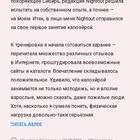
покоряющее Сибирь, редакция Nightout решила
испытать на собственном опыте, а точнее —
на моем. Итак, в лице меня Nightout отправился
на свое первое занятие капоэйрой.
К тренировке я начала готовиться заранее —
перечитала множество различных отзывов
в Интернете, проштудировала всевозможные
сайты и каталоги. Впечатление складывалось
положительное. Удивило, что капоэйрой
занимается не только молодежь, но и вполне
взрослые, можно сказать, даже пожилые люди.
Хотя, насколько я сумела понять, физическая
нагрузка довольно-таки серьезная.
«Капоэйра. Философия игры»
Читать далее
Автор
Опубликовано
Рубрики