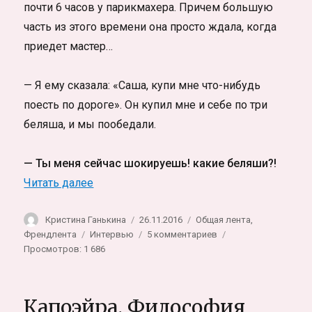
почти 6 часов у парикмахера. Причем большую
часть из этого времени она просто ждала, когда
приедет мастер…
— Я ему сказала: «Саша, купи мне что-нибудь
поесть по дороге». Он купил мне и себе по три
беляша, и мы пообедали.
— Ты меня сейчас шокируешь! какие беляши?!
«Интервью с Еленой Волковой про модел
Читать далее
Автор
Опубликовано
Рубрики
Кристина Ганькина
26.11.2016
Общая лента
,
Метки
к
Френдлента
Интервью
5 комментариев
записи
Просмотров: 1 686
Интервью
с
Еленой
Капоэйра. Философия
Волковой