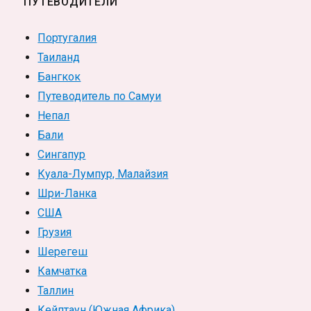
ПУТЕВОДИТЕЛИ
Португалия
Таиланд
Бангкок
Путеводитель по Самуи
Непал
Бали
Сингапур
Куала-Лумпур, Малайзия
Шри-Ланка
США
Грузия
Шерегеш
Камчатка
Таллин
Кейптаун (Южная Африка)