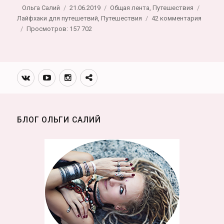
Автор
Опубликовано
Рубрики
Метки
Ольга Салий
21.06.2019
Общая лента
,
Путешествия
к
Лайфхаки для путешетвий
,
Путешествия
42 комментария
записи
Просмотров: 157 702
Самост
путеше
Топ
лучших
Вконтакте
Youtube
Инстаграмм
Телеграм
авторс
канал
блогов
о
путеше
БЛОГ ОЛЬГИ САЛИЙ