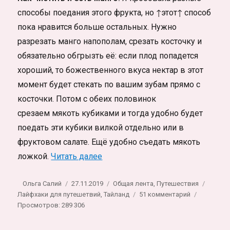
способы поедания этого фрукта, но ↑этот↑ способ
пока нравится больше остальных. Нужно
разрезать манго напополам, срезать косточку и
обязательно обгрызть её: если плод попадется
хороший, то божественного вкуса нектар в этот
момент будет стекать по вашим зубам прямо с
косточки. Потом с обеих половинок
срезаем мякоть кубиками и тогда удобно будет
поедать эти кубики вилкой отдельно или в
фруктовом салате. Ещё удобно съедать мякоть
«Фрукты Таиланда, самый больш
ложкой.
Читать далее
Автор
Опубликовано
Рубрики
Метки
Ольга Салий
27.11.2019
Общая лента
,
Путешествия
к
Лайфхаки для путешетвий
,
Тайланд
51 комментарий
записи
Просмотров: 289 306
Фрукты
Таиланда,