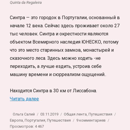
Quinta da Regaleira
Синтра — это городок в Португалии, основанный в
начале 12 века. Сейчас здесь проживает около 27
тыс человек. Синтра и окрестности являются
объектом Всемирного наследия ЮНЕСКО, потому
что это место старинных замков, монастырей и
сказочного леса. Здесь можно ходить -не
переходить, а лучше ездить, устроив себе
машину времени и сюрреализм ощущений..
Находится Синтра в 30 км от Лиссабона.
«Синтра. Долина сказочных замков, инте
Читать далее
Автор
Опубликовано
Рубрики
Метки
Ольга Салий
03.11.2019
Общая лента
,
Путешествия
к
Европа
,
Португалия
,
Путешествия
9 комментариев
записи
Просмотров: 4 467