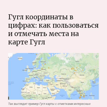
Синтра.
Долина
сказочных
Гугл координаты в
замков,
интересные
цифрах: как пользоваться
места
и отмечать места на
Португалии
карте Гугл
Так выглядит пример Гугл карты с отметками интересных