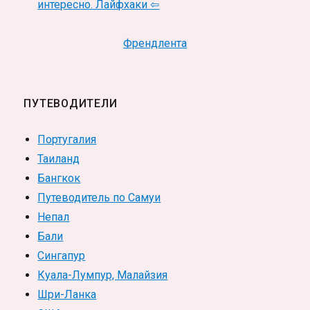
интересно. Лайфхаки ⇦
Френдлента
ПУТЕВОДИТЕЛИ
Португалия
Таиланд
Бангкок
Путеводитель по Самуи
Непал
Бали
Сингапур
Куала-Лумпур, Малайзия
Шри-Ланка