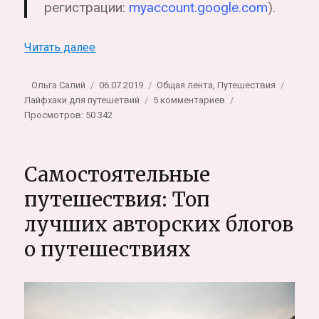
регистрации:
myaccount.google.com
).
«Гугл координаты в цифрах: как пользова
Читать далее
Автор
Опубликовано
Рубрики
Метки
Ольга Салий
06.07.2019
Общая лента
,
Путешествия
к
Лайфхаки для путешетвий
5 комментариев
записи
Просмотров: 50 342
Гугл
координаты
в
Самостоятельные
цифрах:
как
путешествия: Топ
пользоваться
лучших авторских блогов
и
отмечать
о путешествиях
места
на
карте
Гугл