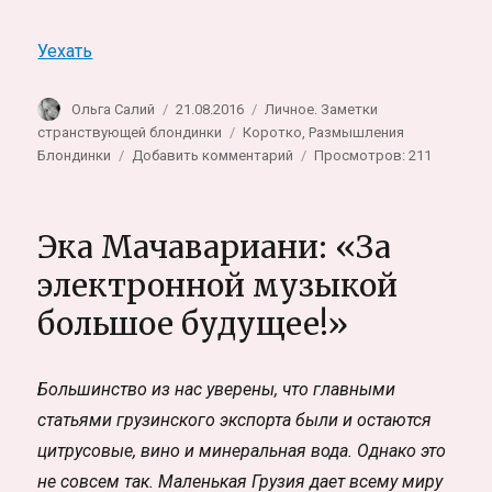
Уехать
Автор
Опубликовано
Рубрики
Ольга Салий
21.08.2016
Личное. Заметки
Метки
странствующей блондинки
Коротко
,
Размышления
к
Блондинки
Добавить комментарий
Просмотров: 211
записи
Где
мы
Эка Мачавариани: «За
путешествуем
электронной музыкой
большое будущее!»
Большинство из нас уверены, что главными
статьями грузинского экспорта были и остаются
цитрусовые, вино и минеральная вода. Однако это
не совсем так. Маленькая Грузия дает всему миру