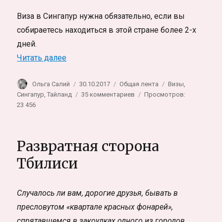
Виза в Сингапур нужна обязательно, если вы
собираетесь находиться в этой стране более 2-х
дней.
«Получение тайской визы в Сингапуре — 
Читать далее
Автор
Опубликовано
Рубрики
Метки
Ольга Салий
30.10.2017
Общая лента
Визы
,
к
Сингапур
,
Тайланд
35 комментариев
Просмотров:
записи
23 456
Получение
тайской
визы
Развратная сторона
в
Сингапуре
Тбилиси
—
из
Таиланда
Случалось ли вам, дорогие друзья, бывать в
в
пресловутом «квартале красных фонарей»,
Сингапур
за
спрятавшемся в закоулках одного из городов