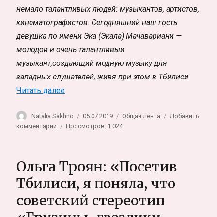
немало талантливых людей: музыкантов, артистов,
кинематографистов. Сегодняшний наш гость
девушка по имени Эка (Экала) Мачавариани —
молодой и очень талантливый
музыкант,создающий модную музыку для
западных слушателей, живя при этом в Тбилиси.
«Эка Мачавариани: «За электронной муз
Читать далее
Автор
Опубликовано
Рубрики
Natalia Sakhno
05.07.2019
Общая лента
Добавить
к
комментарий
Просмотров: 1 024
записи
Эка
Мачавариани:
Ольга Троян: «Посетив
«За
электронной
Тбилиси, я поняла, что
музыкой
советский стереотип
большое
будущее!»