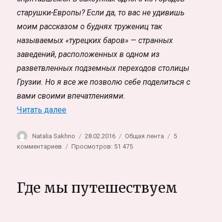
визой
старушки-Европы? Если да, то вас не удивишь
моим рассказом о буднях тружениц так
называемых «турецких баров» — странных
заведений, расположенных в одном из
разветвленных подземных переходов столицы
Грузии. Но я все же позволю себе поделиться с
вами своими впечатлениями.
«Развратная сторона Тбилиси»
Читать далее
Автор
Опубликовано
Рубрики
Natalia Sakhno
28.02.2016
Общая лента
5
к
комментариев
Просмотров: 51 475
записи
Развратная
сторона
Где мы путешествуем
Тбилиси