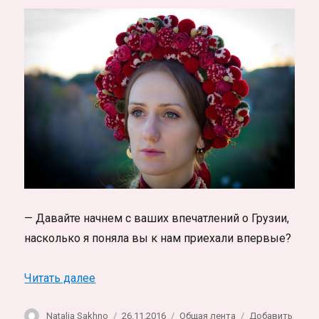
— Давайте начнем с ваших впечатлений о Грузии,
насколько я поняла вы к нам приехали впервые?
«Ольга Троян: «Посетив Тбилиси, я поня
Читать далее
Автор
Опубликовано
Рубрики
Natalia Sakhno
26.11.2016
Общая лента
Добавить