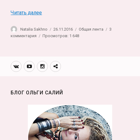
«Лика Деисадзе: «Мечтаю стать президен
Читать далее
Автор
Опубликовано
Рубрики
Natalia Sakhno
26.11.2016
Общая лента
3
к
комментария
Просмотров: 1 648
записи
Лика
Деисадзе:
«Мечтаю
Вконтакте
Youtube
Инстаграмм
Телеграм
стать
канал
президентом
Грузии!»
БЛОГ ОЛЬГИ САЛИЙ