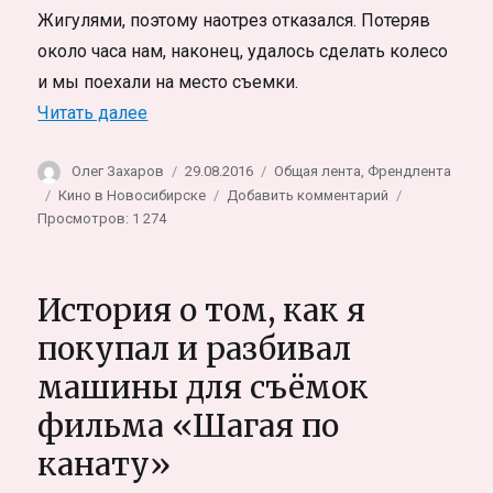
Жигулями, поэтому наотрез отказался. Потеряв
около часа нам, наконец, удалось сделать колесо
и мы поехали на место съемки.
«Как я покупал и разбивал машины. Част
Читать далее
Автор
Опубликовано
Рубрики
Олег Захаров
29.08.2016
Общая лента
,
Френдлента
Метки
к
Кино в Новосибирске
Добавить комментарий
записи
Просмотров: 1 274
Как
я
покупал
История о том, как я
и
разбивал
покупал и разбивал
машины.
машины для съёмок
Часть
вторая.
фильма «Шагая по
СЪЕМКИ!
канату»