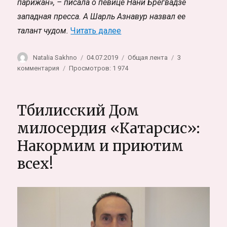
парижан», – писала о певице Нани Брегвадзе
западная пресса. А Шарль Азнавур назвал ее
«Нани Брегвадзе: Господи,
талант чудом.
Читать далее
Автор
Опубликовано
Рубрики
Natalia Sakhno
04.07.2019
Общая лента
3
к
комментария
Просмотров: 1 974
записи
Нани
Брегвадзе:
Тбилисский Дом
Господи,
дай
милосердия «Катарсис»:
мне
Накормим и приютим
возможность
быть
всех!
благородной