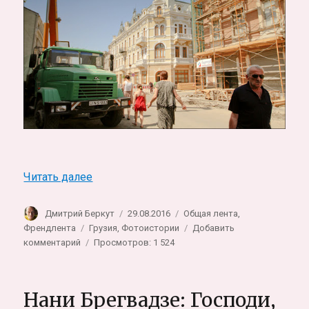
«Катарсис — грузинский Дом Милосердия
Читать далее
Автор
Опубликовано
Рубрики
Дмитрий Беркут
29.08.2016
Общая лента
,
Метки
Френдлента
Грузия
,
Фотоистории
Добавить
к
комментарий
Просмотров: 1 524
записи
Катарсис
—
Нани Брегвадзе: Господи,
грузинский