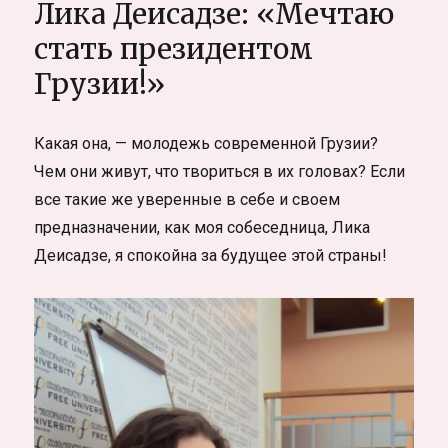
Лика Деисадзе: «Мечтаю
как
я
стать президентом
покупал
Грузии!»
и
разбивал
машины
для
Какая она, — молодежь современной Грузии?
съёмок
Чем они живут, что твориться в их головах? Если
фильма
все такие же уверенные в себе и своем
«Шагая
по
предназначении, как моя собеседница, Лика
канату»
Деисадзе, я спокойна за будущее этой страны!