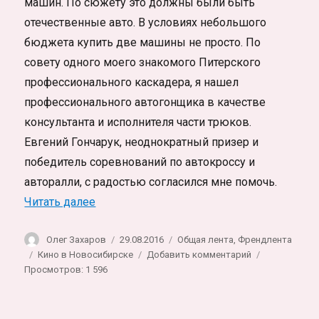
машин. По сюжету это должны были быть
отечественные авто. В условиях небольшого
бюджета купить две машины не просто. По
совету одного моего знакомого Питерского
профессионального каскадера, я нашел
профессионального автогонщика в качестве
консультанта и исполнителя части трюков.
Евгений Гончарук, неоднократный призер и
победитель соревнований по автокроссу и
авторалли, с радостью согласился мне помочь.
«История о том, как я покупал и разбив
Читать далее
Автор
Опубликовано
Рубрики
Олег Захаров
29.08.2016
Общая лента
,
Френдлента
Метки
к
Кино в Новосибирске
Добавить комментарий
записи
Просмотров: 1 596
История
о
том,