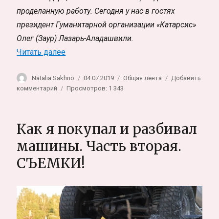
проделанную работу. Сегодня у нас в гостях
президент Гуманитарной организации «Катарсис»
Олег (Заур) Лазарь-Аладашвили.
«Тбилисский Дом милосердия «Катарсис»
Читать далее
Автор
Опубликовано
Рубрики
Natalia Sakhno
04.07.2019
Общая лента
Добавить
к
комментарий
Просмотров: 1 343
записи
Тбилисский
Дом
Как я покупал и разбивал
милосердия
«Катарсис»:
машины. Часть вторая.
Накормим
СЪЕМКИ!
и
приютим
всех!