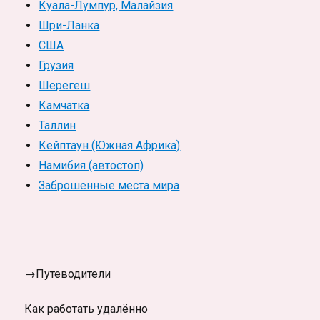
Куала-Лумпур, Малайзия
Шри-Ланка
США
Грузия
Шерегеш
Камчатка
Таллин
Кейптаун (Южная Африка)
Намибия (автостоп)
Заброшенные места мира
→Путеводители
Как работать удалённо