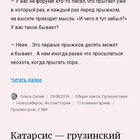
— У вас на форуме кто-то писал, что прыгает уже
в который раз, и каждый раз перед прыжком,
на высоте приходит мысль: «И чего я тут забыл?»
У вас такое бывает?
— Неее… Это первые прыжков десять может
и бывает… А нам иногда разве что просыпаться
неохота, когда прыгать пора…
«Полетаем? Про прыжки с парашютом в
Читать далее
Автор
Опубликовано
Рубрики
Ольга Салий
29.08.2016
Общая лента
,
Путешествия
Метки
к
Новосибирск
,
Фотоистории
11 комментариев
записи
Просмотров: 3 589
Полетаем?
Про
прыжки
Катарсис — грузинский
с