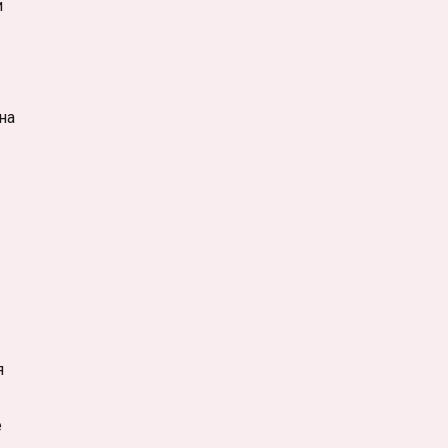
и
на
я
е