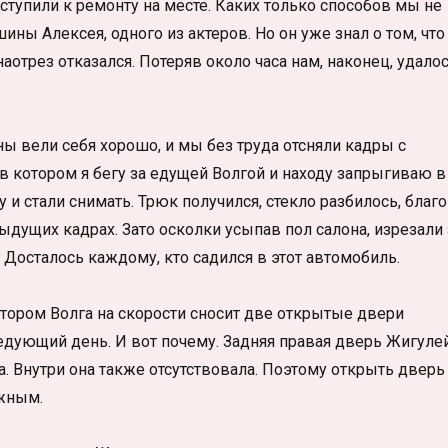
ступили к ремонту на месте. Каких только способов мы не
ны Алексея, одного из актеров. Но он уже знал о том, что
аотрез отказался. Потеряв около часа нам, наконец, удало
ы вели себя хорошо, и мы без труда отсняли кадры с
 в котором я бегу за едущей Волгой и находу запрыгиваю в
у и стали снимать. Трюк получился, стекло разбилось, благо
ущих кадрах. Зато осколки усыпав пол салона, изрезали 
Досталось каждому, кто садился в этот автомобиль.
отором Волга на скорости сносит две открытые двери
ледующий день. И вот почему. Задняя правая дверь Жигуле
. Внутри она также отсутствовала. Поэтому открыть дверь
жным.