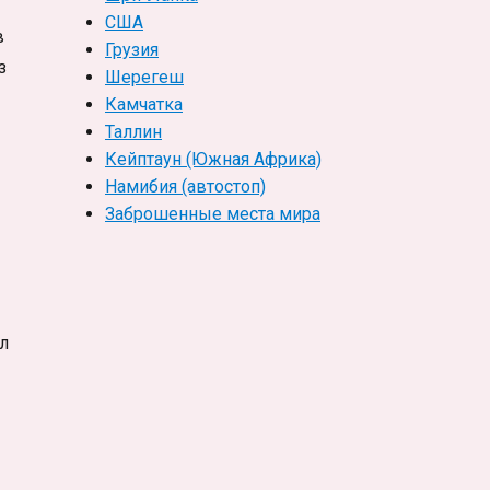
США
в
Грузия
з
Шерегеш
Камчатка
Таллин
Кейптаун (Южная Африка)
Намибия (автостоп)
Заброшенные места мира
л