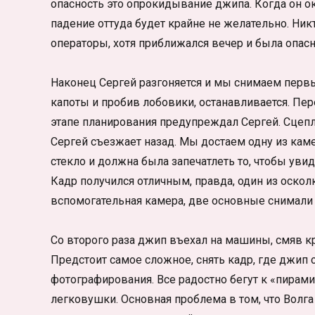
опасность это опрокидывание джипа. Когда он о
падение оттуда будет крайне не желательно. Никт
операторы, хотя приближался вечер и была опасно
Наконец Сергей разгоняется и мы снимаем первый
капоты и пробив лобовики, останавливается. Пер
этапе планирования предупреждал Сергей. Сце
Сергей съезжает назад. Мы достаем одну из кам
стекло и должна была запечатлеть то, чтобы уви
Кадр получился отличным, правда, один из оскол
вспомогательная камера, две основные снимали
Со второго раза джип въехал на машины, смяв кр
Предстоит самое сложное, снять кадр, где джип
фотографирования. Все радостно бегут к «пирам
легковушки. Основная проблема в том, что Волга