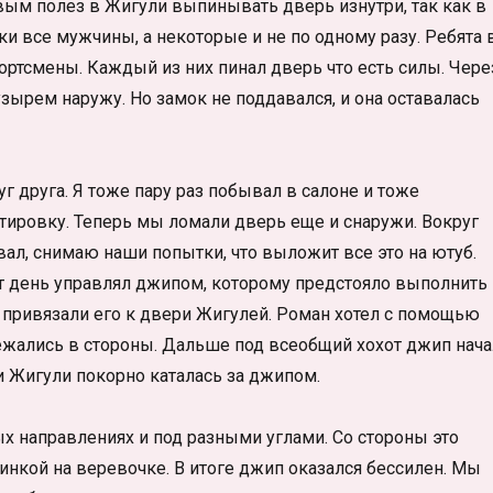
рвым полез в Жигули выпинывать дверь изнутри, так как в
 все мужчины, а некоторые и не по одному разу. Ребята 
ортсмены. Каждый из них пинал дверь что есть силы. Чере
зырем наружу. Но замок не поддавался, и она оставалась
г друга. Я тоже пару раз побывал в салоне и тоже
нтировку. Теперь мы ломали дверь еще и снаружи. Вокруг
ал, снимаю наши попытки, что выложит все это на ютуб.
от день управлял джипом, которому предстояло выполнить
 привязали его к двери Жигулей. Роман хотел с помощью
ежались в стороны. Дальше под всеобщий хохот джип нача
и Жигули покорно каталась за джипом.
х направлениях и под разными углами. Со стороны это
инкой на веревочке. В итоге джип оказался бессилен. Мы