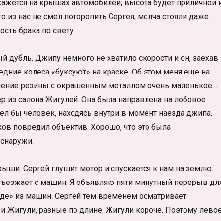
кажется на крышах автомобилей, высота будет приличной 
о из нас не смел поторопить Сергея, молча стояли даже
сть брака по свету.
 дубль. Джипу немного не хватило скорости и он, заехав 
едние колеса «буксуют» на краске. Об этом меня еще на
пление резины с окрашенным металлом очень маленькое…
ер из салона Жигулей. Она была направлена на лобовое
дел бы человек, находясь внутри в момент наезда джипа.
ков повредил объектив. Хорошо, что это была
 снаружи.
ыши. Сергей глушит мотор и спускается к нам на землю.
 съезжает с машин. Я объявляю пяти минутный перерыв дл
иде» из машин. Сергей тем временем осматривает
 и Жигули, разные по длине. Жигули короче. Поэтому лево