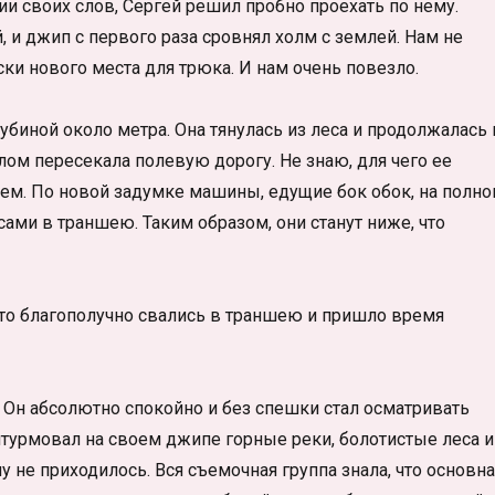
 своих слов, Сергей решил пробно проехать по нему.
 и джип с первого раза сровнял холм с землей. Нам не
ски нового места для трюка. И нам очень повезло.
ной около метра. Она тянулась из леса и продолжалась 
лом пересекала полевую дорогу. Не знаю, для чего ее
ем. По новой задумке машины, едущие бок обок, на полн
ми в траншею. Таким образом, они станут ниже, что
то благополучно свались в траншею и пришло время
 Он абсолютно спокойно и без спешки стал осматривать
турмовал на своем джипе горные реки, болотистые леса и
 не приходилось. Вся съемочная группа знала, что основна