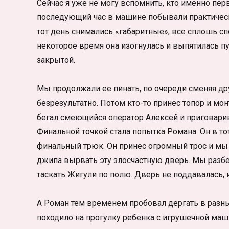
Сейчас я уже не могу вспомнить, кто именно пе
последующий час в машине побывали практически
тот день снимались «габаритные», все сплошь сп
некоторое время она изогнулась и выпятилась пу
закрытой.
Мы продолжали ее пинать, по очереди сменяя дру
безрезультатно. Потом кто-то принес топор и мо
бегал смеющийся оператор Алексей и приговарив
Финальной точкой стала попытка Романа. Он в т
финальный трюк. Он принес огромный трос и мы
джипа вырвать эту злосчастную дверь. Мы разб
таскать Жигули по полю. Дверь не поддавалась, 
А Роман тем временем пробовал дергать в разны
походило на прогулку ребенка с игрушечной маш