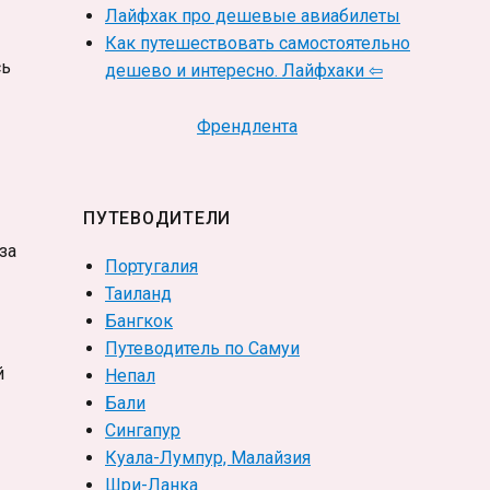
Лайфхак про дешевые авиабилеты
Как путешествовать самостоятельно
сь
дешево и интересно. Лайфхаки ⇦
Френдлента
ПУТЕВОДИТЕЛИ
за
Португалия
Таиланд
Бангкок
Путеводитель по Самуи
й
Непал
Бали
Сингапур
Куала-Лумпур, Малайзия
Шри-Ланка