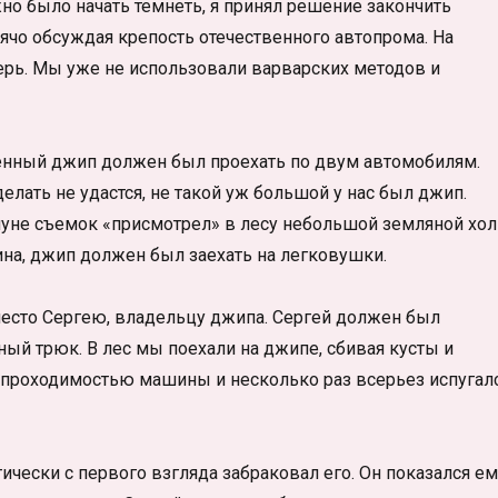
но было начать темнеть, я принял решение закончить
рячо обсуждая крепость отечественного автопрома. На
ерь. Мы уже не использовали варварских методов и
енный джип должен был проехать по двум автомобилям.
елать не удастся, не такой уж большой у нас был джип.
нуне съемок «присмотрел» в лесу небольшой земляной хол
ина, джип должен был заехать на легковушки.
место Сергею, владельцу джипа. Сергей должен был
ый трюк. В лес мы поехали на джипе, сбивая кусты и
 проходимостью машины и несколько раз всерьез испугал
чески с первого взгляда забраковал его. Он показался ем