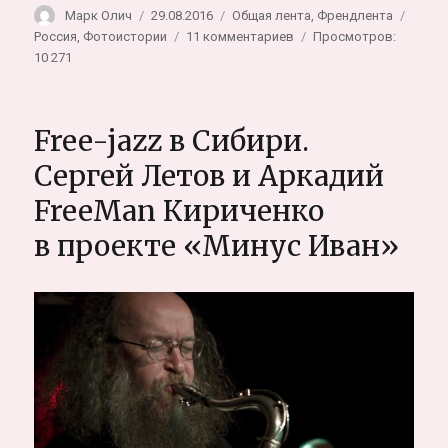
Автор
Опубликовано
Рубрики
Метк
Марк Олич
29.08.2016
Общая лента
,
Френдлента
к
Россия
,
Фотоистории
11 комментариев
Просмотров:
записи
10 271
Mariinsky
Theatre.
Мариинский
Free-jazz в Сибири.
театр,
фотографии:
Сергей Летов и Аркадий
Марк
FreeMan Кириченко
Олич
в проекте «Минус Иван»