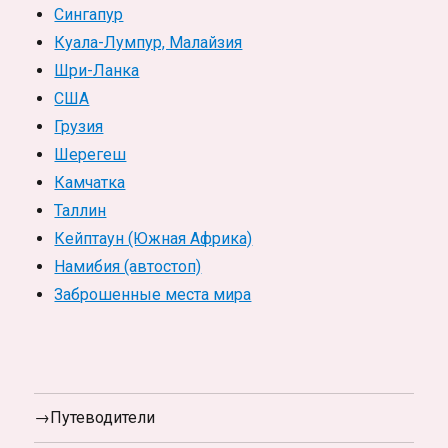
Сингапур
Куала-Лумпур, Малайзия
Шри-Ланка
США
Грузия
Шерегеш
Камчатка
Таллин
Кейптаун (Южная Африка)
Намибия (автостоп)
Заброшенные места мира
→Путеводители