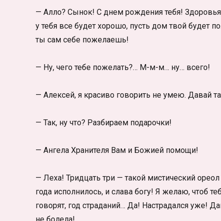
— Алло? Сынок! С днем рождения тебя! Здоровья,
у тебя все будет хорошо, пусть дом твой будет по
ты сам себе пожелаешь!
— Ну, чего тебе пожелать?… М-м-м… ну… всего!
— Алексей, я красиво говорить не умею. Давай т
— Так, ну что? Разбираем подарочки!
— Ангела Хранителя Вам и Божией помощи!
— Леха! Тридцать три — такой мистический орео
года исполнилось, и слава богу! Я желаю, чтоб те
говорят, год страданий… Да! Настрадался уже! Д
не болела!