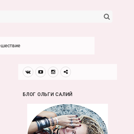
НАЙТИ
ешествие
Вконтакте
Youtube
Инстаграмм
Телеграм
канал
БЛОГ ОЛЬГИ САЛИЙ