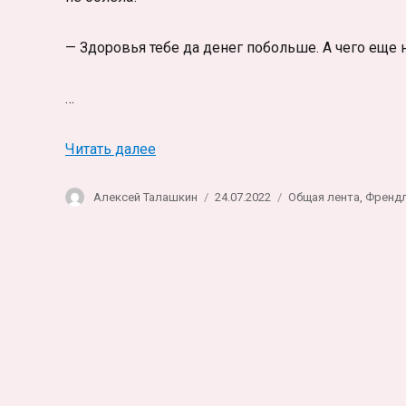
— Здоровья тебе да денег побольше. А чего еще 
…
«Мне тридцать три. Мне нужно умер
Читать далее
Автор
Опубликовано
Рубрики
Алексей Талашкин
24.07.2022
Общая лента
,
Френд