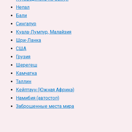
Непал
Бали
Сингапур
Куала-Лумпур, Малайзия
Шри-Ланка
США
Грузия
Шерегеш
Камчатка
Таллин
Кейптаун (Южная Африка)
Намибия (автостоп)
Заброшенные места мира