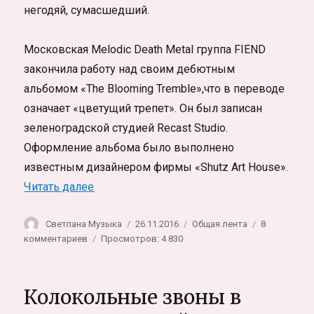
негодяй, сумасшедший.
Московская Melodic Death Metal группа FIEND
закончила работу над своим дебютным
альбомом «The Blooming Tremble»,что в переводе
означает «цветущий трепет». Он был записан
зеленоградской студией Recast Studio.
Оформление альбома было выполнено
известным дизайнером фирмы «Shutz Art House».
«Может быть твоя жизнь была лишь сном?
Читать далее
Автор
Опубликовано
Рубрики
Светлана Музыка
26.11.2016
Общая лента
8
к
комментариев
Просмотров: 4 830
записи
Может
быть
Колокольные звоны в
твоя
жизнь