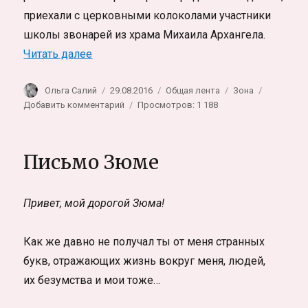
приехали с церковными колоколами участники
школы звонарей из храма Михаила Архангела.
«Колокольные звоны в исправительной 
Читать далее
Автор
Опубликовано
Рубрики
Метки
Ольга Салий
29.08.2016
Общая лента
Зона
к
Добавить комментарий
Просмотров: 1 188
записи
Колокольные
звоны
Письмо Зюме
в
исправительной
колонии
Привет, мой дорогой Зюма!
Новосибирской
области
Как же давно не получал ты от меня странных
букв, отражающих жизнь вокруг меня, людей,
их безумства и мои тоже…