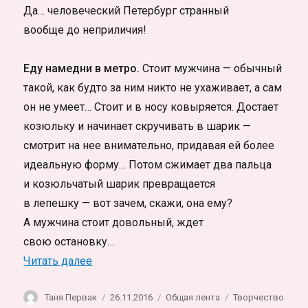
Да… человеческий Петербург странный
вообще до неприличия!
Еду намедни в метро.
Стоит мужчина — обычный
такой, как будто за ним никто не ухаживает, а сам
он не умеет… Стоит и в носу ковыряется. Достает
козюльку и начинает скручивать в шарик —
смотрит на нее внимательно, придавая ей более
идеальную форму… Потом сжимает два пальца
и козюльчатый шарик превращается
в лепешку — вот зачем, скажи, она ему?
А мужчина стоит довольный, ждет
свою остановку…
«Письмо Зюме»
Читать далее
Автор
Опубликовано
Рубрики
Метки
Таня Первак
26.11.2016
Общая лента
Творчество