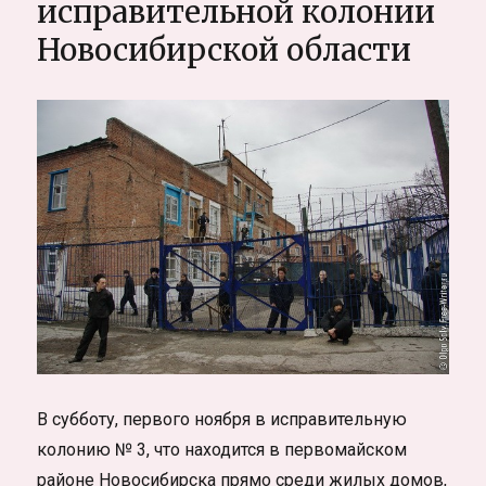
исправительной колонии
была
Новосибирской области
лишь
сном?
Интервью
с Melodic
Death
группой «Fiend»
В субботу, первого ноября в исправительную
колонию № 3, что находится в первомайском
районе Новосибирска прямо среди жилых домов,