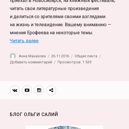
приехал в Новосибирск, на книжный фестиваль,
читать свои литературные произведения
и делиться со зрителями своими взглядами
на жизнь и телевидение. Вашему вниманию —
мнения Ерофеева на некоторые темы.
«Виктор Ерофеев: «Я был совсем запре
Читать далее
Автор
Опубликовано
Рубрики
Анна Манахова
26.11.2016
Общая лента
к
Добавить комментарий
Просмотров: 1 539
записи
Виктор
Ерофеев:
«Я
Вконтакте
Youtube
Инстаграмм
Телеграм
был
канал
совсем
запрещенный»
БЛОГ ОЛЬГИ САЛИЙ