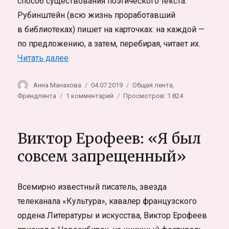
способ существования поэтического текста.
Рубинштейн (всю жизнь проработавший
в библиотеках) пишет на карточках: на каждой —
по предложению, а затем, перебирая, читает их.
«Лев Рубинштейн. Интервью про творчес
Читать далее
Автор
Опубликовано
Рубрики
Анна Манахова
04.07.2019
Общая лента
,
к
Френдлента
1 комментарий
Просмотров: 1 824
записи
Лев
Рубинштейн.
Виктор Ерофеев: «Я был
Интервью
про
совсем запрещенный»
творчество
и
как
Всемирно известный писатель, звезда
появились
телеканала «Культура», кавалер французского
карточки
ордена Литературы и искусства, Виктор Ерофеев