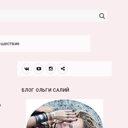
НАЙТИ
ешествие
Вконтакте
Youtube
Инстаграмм
Телеграм
канал
БЛОГ ОЛЬГИ САЛИЙ
о