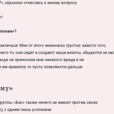
», серьезно отнеслась к моему вопросу:
»!
клонам»?
звлечься. Мне от этого немножко грустно: вместо того,
его-то, они сидят и создают наши анкеты, общаются за нас
 люди не приносили мне никакого вреда и не
 им нравится, то пусть появляются дальше.
ому»
группы «Бис» также ничего не имеют против своих
), с одним лишь условием: