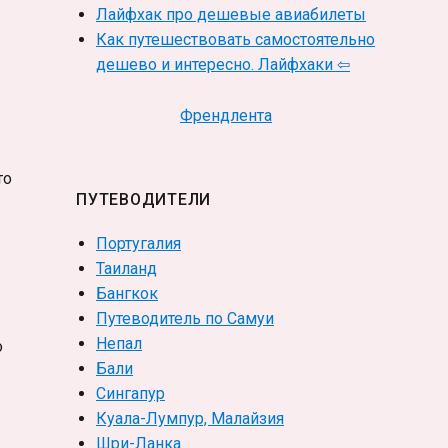
Лайфхак про дешевые авиабилеты
Как путешествовать самостоятельно
дешево и интересно. Лайфхаки ⇦
Френдлента
то
ПУТЕВОДИТЕЛИ
Португалия
Таиланд
Бангкок
Путеводитель по Самуи
Непал
о
Бали
Сингапур
Куала-Лумпур, Малайзия
Шри-Ланка