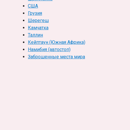
США
Грузия
Шерегеш
Камчатка
Таллин
Кейптаун (Южная Африка)
Намибия (автостоп)
Заброшенные места мира