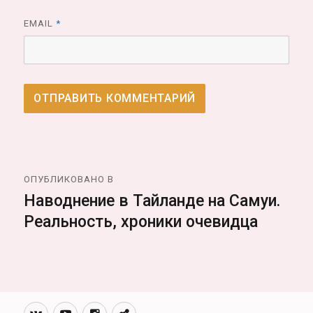
EMAIL
*
Навигация
ОПУБЛИКОВАНО В
по
Наводнение в Тайланде на Самуи.
Реальность, хроники очевидца
записям
Вконтакте
Youtube
Инстаграмм
Телеграм