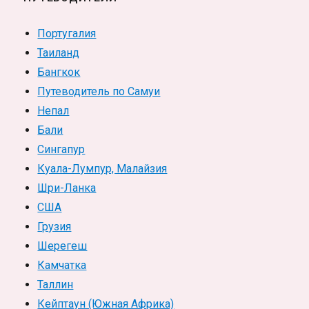
Португалия
Таиланд
Бангкок
Путеводитель по Самуи
Непал
Бали
Сингапур
Куала-Лумпур, Малайзия
Шри-Ланка
США
Грузия
Шерегеш
Камчатка
Таллин
Кейптаун (Южная Африка)