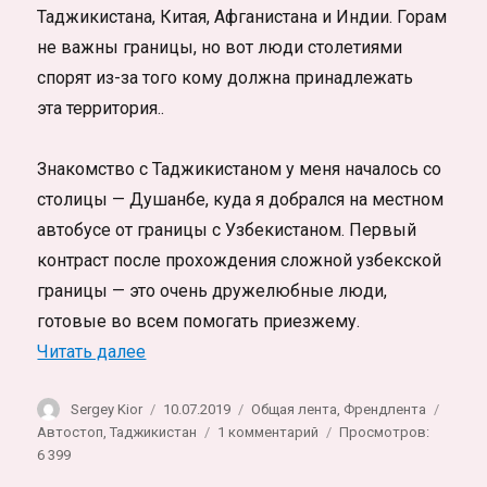
Таджикистана, Китая, Афганистана и Индии. Горам
не важны границы, но вот люди столетиями
спорят из-за того кому должна принадлежать
эта территория..
Знакомство с Таджикистаном у меня началось со
столицы — Душанбе, куда я добрался на местном
автобусе от границы с Узбекистаном. Первый
контраст после прохождения сложной узбекской
границы — это очень дружелюбные люди,
готовые во всем помогать приезжему.
«Путешествие по Таджикистану. Автостоп
Читать далее
Автор
Опубликовано
Рубрики
Метк
Sergey Kior
10.07.2019
Общая лента
,
Френдлента
к
Автостоп
,
Таджикистан
1 комментарий
Просмотров:
записи
6 399
Путешествие